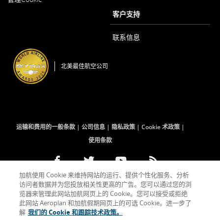
新
打
窗
客户支持
开
口
内
打
联系信息
开
北美最佳航空公司
运输和费用的一般条款
公司信息
隐私政策
Cookie 术政策
使用条款
Facebook
在
外
Twitter
在
外
YouTube
在
外
RSS
在
外
加航使用 Cookie 来维持网站的运行、提供个性化服务、分析
(打
新
部
(打
新
部
(打
新
部
Feeds
新
部
访问者数据并为您投放相关性更高的广告。您可以通过您的浏
开
窗
网
开
窗
网
开
窗
网
(打
窗
网
新
口
站
新
口
站
新
口
站
开
口
站
览器来管理此网站加航网页上的 Cookie。您可以接受或拒绝
窗
内
可
窗
内
可
窗
内
可
新
内
可
此网站 Aeroplan 和加航假期网页上的可选 Cookie。进一步了
口)
打
能
口)
打
能
口)
打
能
窗
打
能
解
我们的 Cookie 和跟踪技术政策。
开
不
开
不
开
不
口)
开
不
表示外部网站可能不符合无障碍指南和/或语言义务的要求。
符
符
符
符