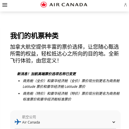
跳
跳
跳
跳
跳
跳
跳
登
至
至
至
至
至
至
至
录
主
主
内
搜
页
网
联
或
页
导
容
索
脚
页
系
创
航
栏
链
指
我
建
接
南
们
Ae
账
我们的机票种类
户
加拿大航空提供丰富的票价选择，让您随心甄选
所需的权益，轻松抵达心之所向的目的地。全新
飞行体验，由您定义！
新消息！加航高端票价选项名称已变更
商务舱（全价）和豪华经济舱（全价）票价现分别更名为商务舱
Latitude 票价和豪华经济舱 Latitude 票价
商务舱（特价）和豪华经济舱（特价）票价现分别更名为商务舱
标准票价和豪华经济舱标准票价
航空公司