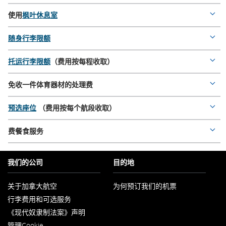
deta
使用
枫叶休息室
Mor
deta
随身行李限额
Mor
deta
托运行李限额
（费用按每程收取）
Mor
deta
免收一件体育器材的处理费
Mor
deta
预选座位
（费用按每个航段收取）
Mor
deta
费餐食服务
Mor
deta
我们的公司
目的地
关于加拿大航空
为何预订我们的机票
在
行李费用和可选服务
新
窗
《现代奴隶制法案》声明
口
在
内
管理Cookie