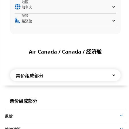
地区
舱等
Air Canada / Canada / 经济舱
票
价
票
票价组成部分
组
价
组
成
退款
成
Mor
部
部
deta
分