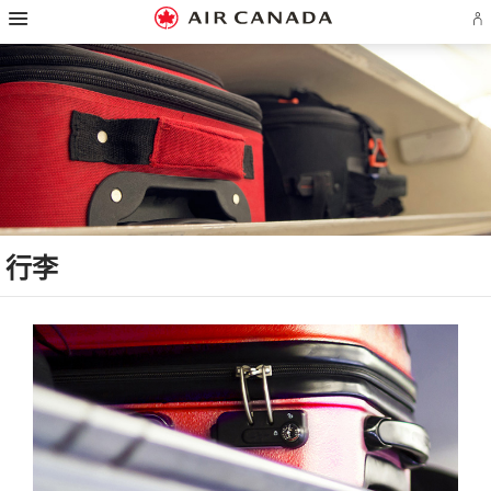
跳
跳
跳
跳
跳
跳
跳
登
至
至
至
至
至
至
至
录
主
主
内
搜
页
网
联
或
页
导
容
索
脚
页
系
创
航
栏
链
指
我
建
接
南
们
Ae
账
户
行李