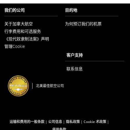
我们的公司
目的地
关于加拿大航空
为何预订我们的机票
在
行李费用和可选服务
新
窗
《现代奴隶制法案》声明
口
在
内
管理Cookie
新
打
窗
客户支持
开
口
内
打
联系信息
开
北美最佳航空公司
运输和费用的一般条款
公司信息
隐私政策
Cookie 术政策
使用条款