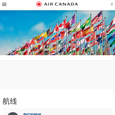
跳
跳
跳
跳
跳
跳
跳
登
至
至
至
至
至
至
至
录
主
主
内
搜
页
网
联
或
页
导
容
索
脚
页
系
创
航
栏
链
指
我
建
接
南
们
Ae
账
户
航
线
和
合
作
伙
伴
航线
我们的航线