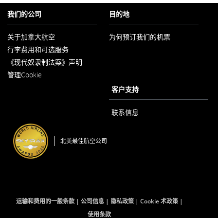
我们的公司
目的地
关于加拿大航空
为何预订我们的机票
在
行李费用和可选服务
新
窗
《现代奴隶制法案》声明
口
在
内
管理Cookie
新
打
窗
客户支持
开
口
内
打
联系信息
开
北美最佳航空公司
运输和费用的一般条款
公司信息
隐私政策
Cookie 术政策
使用条款