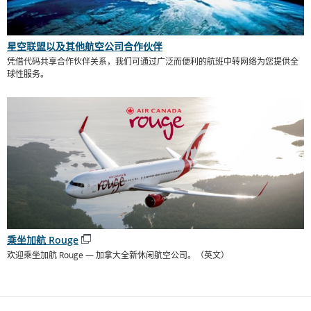
星空联盟以及其他航空公司合作伙伴
凭借代码共享合作伙伴关系，我们可通过广泛而便利的航班中转网络为您提供全
球性服务。
乘坐加航 Rouge
打
欢迎乘坐加航 Rouge — 加拿大全新休闲航空公司。（英文）
开
新
窗
口