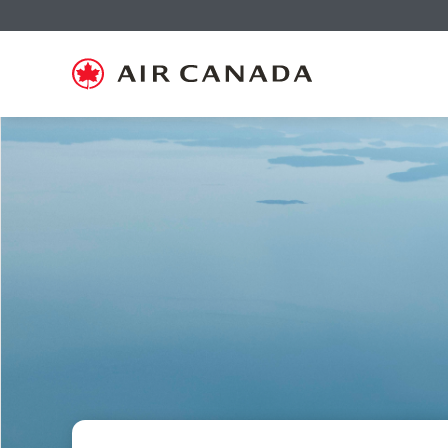
跳
跳
跳
跳
跳
跳
跳
至
至
至
至
至
至
至
主
主
内
搜
页
网
联
页
导
容
索
脚
页
系
航
栏
链
指
我
接
南
们