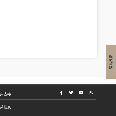
户支持
FACEBOOK
在
外
TWITTER
在
外
YOUTUBE
在
外
RSS
在
外
(打
新
部
(打
新
部
(打
新
部
FEEDS
新
部
开
窗
网
开
窗
网
开
窗
网
(打
窗
网
系信息
新
口
站
新
口
站
新
口
站
开
口
站
窗
内
可
窗
内
可
窗
内
可
新
内
可