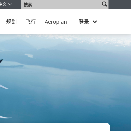
搜
中文
搜
的版本和语言。您目前正使用 China Chinese 版本。
将以人民币 -
¥
索
索
网
站
规划
飞行
Aeroplan
登录