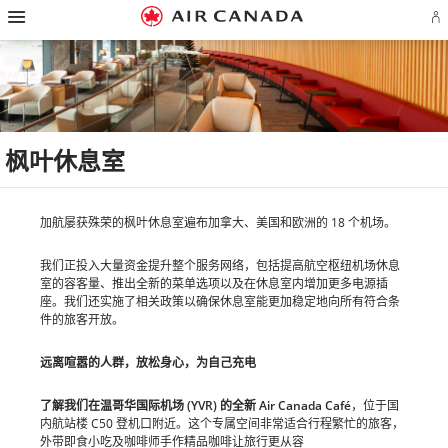
跳
跳
跳
跳
跳
跳
跳
登
至
至
至
至
至
至
至
录
主
主
内
搜
页
网
联
或
页
导
容
索
脚
页
系
创
航
栏
链
指
我
建
接
南
们
Ae
账
户
枫叶休息室
加航屡获殊荣的枫叶休息室遍布加拿大、美国和欧洲的 18 个机场。
我们正投入大量资金提升整个服务网络，包括提高航空枢纽机场休息
室的容客量、推出全新的菜单选项以及在休息室内增加更多电源插
座。我们还实施了相关政策以确保休息室能更加稳定地向所有符合条
件的旅客开放。
远离喧嚣的人群，放松身心，为自己充电
了解我们在温哥华国际机场 (YVR) 的全新 Air Canada Café
，位于国
内航站楼 C50 登机口附近。这个专属空间非常适合行程繁忙的旅客，
外带即食小吃及咖啡师手作精品咖啡让旅行更从容