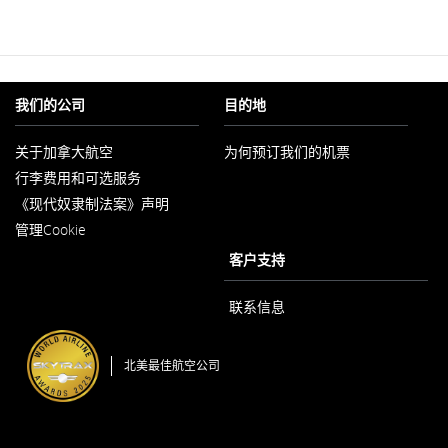
我们的公司
目的地
关于加拿大航空
为何预订我们的机票
在
行李费用和可选服务
新
窗
《现代奴隶制法案》声明
口
在
内
管理Cookie
新
打
窗
客户支持
开
口
内
打
联系信息
开
北美最佳航空公司