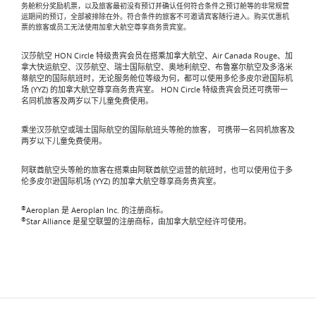
务舱积分奖励机票，以及旅客最初没有预订并确认任何符合条件之预订舱等的非常规营
运期间的预订，全部被排除在外。符合条件的旅客不可邀请宾客随行进入。购买优惠机
票的旅客或员工无法使用加拿大航空尊享商务贵宾室。
汉莎航空 HON Circle 特级贵宾会员在搭乘加拿大航空、Air Canada Rouge、加
拿大快运航空、汉莎航空、瑞士国际航空、奥地利航空、布鲁塞尔航空及多洛米
蒂航空的国际航班时，无论服务舱位等级为何，都可以使用多伦多皮尔逊国际机
场 (YYZ) 的加拿大航空尊享商务贵宾室。 HON Circle 特级贵宾会员还可携带一
名同机旅客及两岁以下儿童免费使用。
乘坐汉莎航空或瑞士国际航空的国际航班头等舱的旅客， 可携带一名同机旅客及
两岁以下儿童免费使用。
阿联酋航空头等舱的旅客在搭乘由阿联酋航空运营的航班时，也可以使用位于多
伦多皮尔逊国际机场 (YYZ) 的加拿大航空尊享商务贵宾室。
®
Aeroplan 是 Aeroplan Inc. 的注册商标。
®
Star Alliance 是星空联盟的注册商标，由加拿大航空经许可使用。