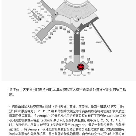
请注意：这里使用的图片可能无法反映加拿大航空尊享商务贵宾室现有的安全措
施。
* 搭乘由加拿大航空运营的航班（前往欧洲、亚洲、南美洲、新西兰和澳大利亚）且原
预订和出票舱等为 J、C、D、Z 和 P 的加拿大航空尊享商务舱旅客将可使用加拿大航空
尊享商务贵宾室。持 Aeroplan 积分奖励机票的旅客只有在预订了商务舱 Latitude 票价
积分奖励机票或头等舱 Latitude 票价积分奖励机票且预订舱等为 J、C、D、Z、P 和 I
时，方可使用。所有 R 舱预订（包括但不限于 eUpgrade、最后一刻购买升舱、加航竞
价升舱）、持 Aeroplan 积分奖励机票的旅客预订的商务舱标准票价积分奖励机票或头
等舱标准票价积分奖励机票、星空联盟升舱奖励机票、由合作航空公司预订和出票的商