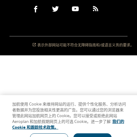
Facebook
在
外
Twitter
在
外
YouTube
在
外
RSS
在
外
(打
新
部
(打
新
部
(打
新
部
Feeds
新
部
开
窗
网
开
窗
网
开
窗
网
(打
窗
网
新
口
站
新
口
站
新
口
站
开
口
站
窗
内
可
窗
内
可
窗
内
可
新
内
可
口)
打
能
口)
打
能
口)
打
能
窗
打
能
开
不
开
不
开
不
口)
开
不
表示外部网站可能不符合无障碍指南和/或语言义务的要求。
符
符
符
符
合
合
合
合
无
无
无
无
障
障
障
障
碍
碍
碍
碍
指
指
指
指
南
南
南
南
和/
和/
和/
和/
或
或
或
或
语
语
语
语
言
言
言
言
义
义
义
义
务
务
务
务
的
的
的
的
加航使用 Cookie 来维持网站的运行、提供个性化服务、分析访问
要
要
要
要
者数据并为您投放相关性更高的广告。您可以通过您的浏览器来
求。
求。
求。
求。
管理此网站加航网页上的 Cookie。您可以接受或拒绝此网站
Aeroplan 和加航假期网页上的可选 Cookie。进一步了解
我们的
Cookie 和跟踪技术政策。