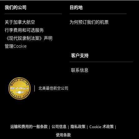
我们的公司
目的地
关于加拿大航空
为何预订我们的机票
在
行李费用和可选服务
新
窗
《现代奴隶制法案》声明
口
在
内
管理Cookie
新
打
窗
客户支持
开
口
内
打
联系信息
开
北美最佳航空公司
运输和费用的一般条款
公司信息
隐私政策
Cookie 术政策
使用条款