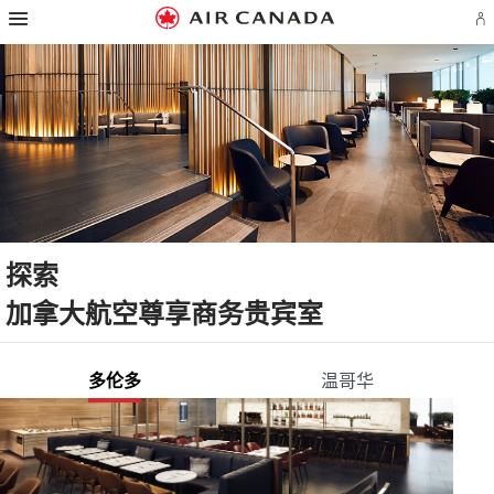
跳
跳
跳
跳
跳
跳
跳
登
至
至
至
至
至
至
至
录
主
主
内
搜
页
网
联
或
页
导
容
索
脚
页
系
创
航
栏
链
指
我
建
接
南
们
Ae
账
户
探索
加拿大航空尊享商务贵宾室
多伦多
温哥华
多
多
伦
伦
多
多