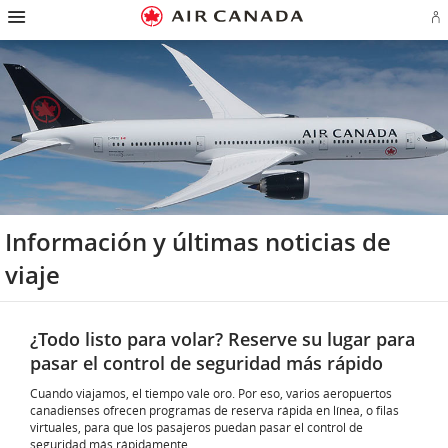
Ir
Omitir
Omitir
Ir
Omitir
Omitir
Omitir
In
a
y
y
a
y
y
y
se
página
pasar
pasar
campo
pasar
pasar
pasar
o
de
a
al
de
a
al
a
cr
inicio
la
contenido
búsqueda
los
mapa
Contáctenos
cu
pantalla
vínculos
del
d
de
del
sitio
Ae
navegación
pie
principal
de
página
Información y últimas noticias de
viaje
¿Todo listo para volar? Reserve su lugar para
pasar el control de seguridad más rápido
Cuando viajamos, el tiempo vale oro. Por eso, varios aeropuertos
canadienses ofrecen programas de reserva rápida en línea, o filas
virtuales, para que los pasajeros puedan pasar el control de
seguridad más rápidamente.