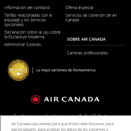
Información del contacto
Oferta especial
Se
Tarifas relacionadas con el
Servicios de conexión de Air
abre
equipaje y los servicios
Canada
en
opcionales
una
ventana
Declaración sobre la Ley sobre
nueva
la Esclavitud Moderna
SOBRE AIR CANADA
Se
Administrar Cookies
abre
en
Carreras profesionales
una
Se
ventana
abre
nueva
en
La mejor aerolínea de Norteamérica
una
ventana
nueva
Condiciones generales de transporte y Tarifas
Sello
Air Canada usa cookies para que el sitio web funcione, para
Política de privacidad
Política sobre cookies
Condiciones de uso
personalizarlo, para analizar los datos de los visitantes y