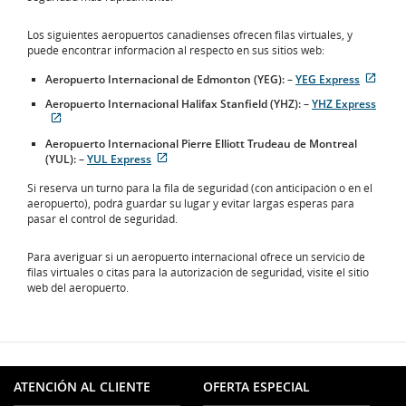
Los siguientes aeropuertos canadienses ofrecen filas virtuales, y
puede encontrar información al respecto en sus sitios web:
Sitio
Aeropuerto Internacional de Edmonton (YEG):
–
YEG Express
exter
Aeropuerto Internacional Halifax Stanfield (YHZ):
–
YHZ Express
que
Sitio
pued
externo
no
Aeropuerto Internacional Pierre Elliott Trudeau de Montreal
que
cumpl
Sitio
(YUL):
–
YUL Express
puede
con
externo
no
las
Si reserva un turno para la fila de seguridad (con anticipación o en el
que
cumplir
paut
aeropuerto), podrá guardar su lugar y evitar largas esperas para
puede
con
de
pasar el control de seguridad.
no
las
acces
cumplir
pautas
o
con
Para averiguar si un aeropuerto internacional ofrece un servicio de
de
las
las
filas virtuales o citas para la autorización de seguridad, visite el sitio
accesibilidad
prefe
pautas
web del aeropuerto.
o
lingüí
de
las
accesibilidad
preferencias
o
lingüísticas.
las
preferencias
lingüísticas.
ATENCIÓN AL CLIENTE
OFERTA ESPECIAL