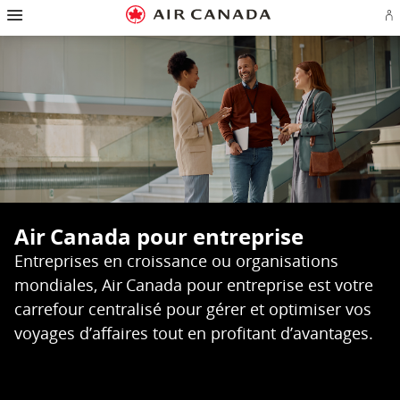
Passez
Passer
Passer
Passez
Passer
Passer
Passer
Ou
à
à
au
au
aux
au
à
u
se
la
la
contenu
champ
liens
plan
Pour
o
page
navigation
de
en
du
nous
cr
u
d'accueil
principale
recherche
bas
site
joindre
c
de
Aé
page
Air Canada pour entreprise
Entreprises en croissance ou organisations
mondiales, Air Canada pour entreprise est votre
carrefour centralisé pour gérer et optimiser vos
voyages d’affaires tout en profitant d’avantages.