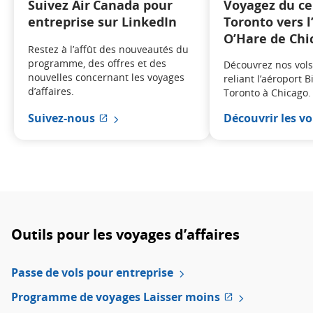
Suivez Air Canada pour
Voyagez du ce
entreprise sur LinkedIn
Toronto vers l
O’Hare de Chi
Restez à l’affût des nouveautés du
programme, des offres et des
Découvrez nos vo
nouvelles concernant les voyages
reliant l’aéroport B
d’affaires.
Toronto à Chicago.
Suivez-nous
Découvrir les vo
Site Web externe qui pourrait ne pas r
Outils pour les voyages d’affaires
Passe de vols pour entreprise
Programme de voyages Laisser moins
Site