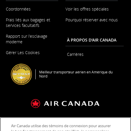
Coordonnées
Voir les offres spéciales
S'ouvre
dans
Frais liés aux bagages et
Pourquoi réserver avec nous
une
services facultatifs
nouvelle
fenêtre
Rapport sur l’esclavage
À PROPOS D'AIR CANADA
moderne
S'ouvre
dans
Gérer Les Cookies
Carrières
une
S'ouvre
nouvelle
dans
fenêtre
une
nouvelle
Meilleur transporteur aérien en Amérique du
Nord
fenêtre
Conditions générales de transport et tarifs
Air Canada utilise des témoins de connexion pour assurer