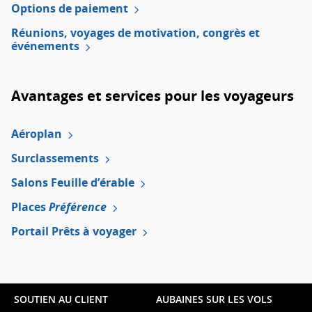
Web
Options de paiement
externe
Réunions, voyages de motivation, congrès et
qui
événements
pourrait
ne
pas
respecter
Avantages et services pour les voyageurs
les
directives
en
Aéroplan
matière
d’accessibilité
Surclassements
ou
les
Salons Feuille d’érable
préférences
linguistiques.
Places
Préférence
Portail Prêts à voyager
SOUTIEN AU CLIENT
AUBAINES SUR LES VOLS