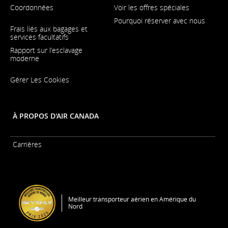
ou
Coordonnées
Voir les offres spéciales
les
Pourquoi réserver avec nous
S'ouvre
préférences
Frais liés aux bagages et
dans
linguistiques.
services facultatifs
une
nouvelle
Rapport sur l’esclavage
fenêtre
moderne
S'ouvre
Gérer Les Cookies
dans
une
nouvelle
fenêtre
À PROPOS D'AIR CANADA
Carrières
S'ouvre
dans
une
nouvelle
fenêtre
Meilleur transporteur aérien en Amérique du
Nord