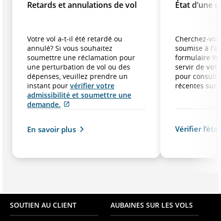
Retards et annulations de vol
État d’une 
Votre vol a-t-il été retardé ou
Cherchez-vous
annulé? Si vous souhaitez
soumise à l’a
soumettre une réclamation pour
formulaire W
une perturbation de vol ou des
servir de
votr
dépenses, veuillez prendre un
pour consulte
instant pour
vérifier votre
récentes sur
admissibilité et soumettre une
Site
demande.
Web
externe
Vérifier l’ét
En savoir plus
qui
pourrait
ne
pas
respecter
les
directives
en
SOUTIEN AU CLIENT
AUBAINES SUR LES VOLS
matière
d’accessibilité