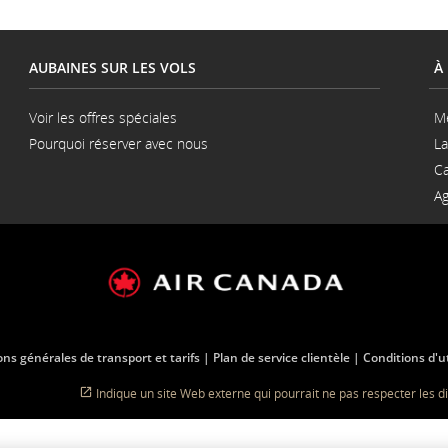
AUBAINES SUR LES VOLS
À
Voir les offres spéciales
M
Pourquoi réserver avec nous
La
S'ouvre
Ca
dans
une
Ag
nouvelle
fenêtre
ons générales de transport et tarifs
Plan de service clientèle
Conditions d'ut
Indique un site Web externe qui pourrait ne pas respecter les di