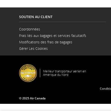
SOUTIEN AU CLIENT
Coordonnées
S'ouvre
Frais liés aux bagages et services facultatifs
dans
une
Modifications des frais de bagages
nouvelle
fenêtre
Gérer Les Cookies
Meilleur transporteur aérien en
Amérique du Nord
Conditi
© 2025 Air Canada