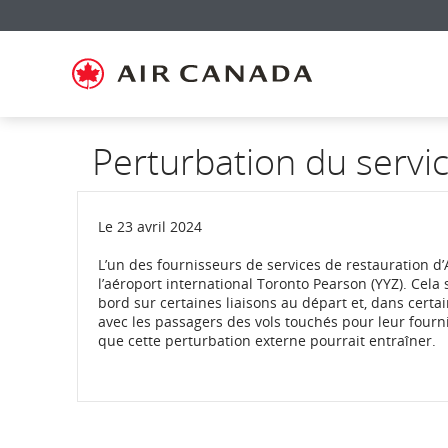
Passez
Passer
Passer
Passez
Passer
Passer
Passer
à
à
au
au
aux
au
à
la
la
contenu
champ
liens
plan
Pour
page
navigation
de
en
du
nous
d'accueil
principale
recherche
bas
site
joindre
de
page
Perturbation du servic
Le 23 avril 2024
L’un des fournisseurs de services de restauration d
l’aéroport international Toronto Pearson (YYZ). Cela
bord sur certaines liaisons au départ et, dans cert
avec les passagers des vols touchés pour leur four
que cette perturbation externe pourrait entraîner.