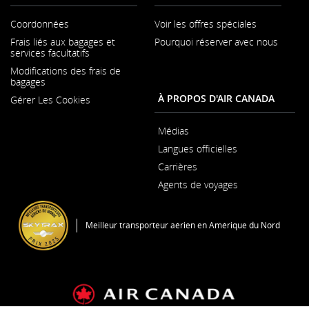
Coordonnées
Voir les offres spéciales
S'ouvre
Frais liés aux bagages et
Pourquoi réserver avec nous
dans
S'ouvr
services facultatifs
une
dans
nouvelle
Modifications des frais de
une
fenêtre
bagages
nouvel
fenêtr
À PROPOS D'AIR CANADA
Gérer Les Cookies
Médias
S'ouvre
Langues officielles
dans
S'ouvre
une
Carrières
dans
nouvelle
S'ouvre
une
fenêtre
Agents de voyages
dans
nouvelle
une
fenêtre
nouvelle
fenêtre
Meilleur transporteur aérien en Amérique du Nord