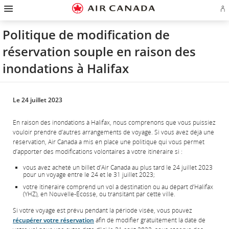
Passez
Passer
Passer
Passez
Passer
Passer
Passer
Ou
à
à
au
au
aux
au
à
u
la
la
contenu
champ
liens
plan
Pour
se
page
navigation
de
en
du
nous
Politique de modification de
o
d'accueil
principale
recherche
bas
site
joindre
cr
de
réservation souple en raison des
u
page
c
inondations à Halifax
Aé
Le 24 juillet 2023
En raison des inondations à Halifax, nous comprenons que vous puissiez
vouloir prendre d’autres arrangements de voyage. Si vous avez déjà une
réservation, Air Canada a mis en place une politique qui vous permet
d’apporter des modifications volontaires à votre itinéraire si :
vous avez acheté un billet d’Air Canada au plus tard le 24 juillet 2023
pour un voyage entre le 24 et le 31 juillet 2023;
votre itinéraire comprend un vol à destination ou au départ d’Halifax
(YHZ), en Nouvelle-Écosse, ou transitant par cette ville.
Si votre voyage est prévu pendant la période visée, vous pouvez
récupérer votre réservation
afin de modifier gratuitement la date de