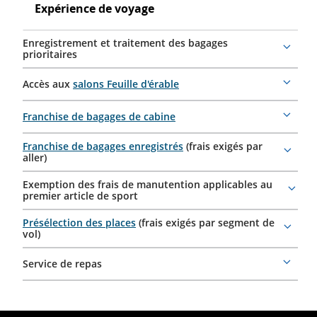
Expérience
Expérience de voyage
voyage
de
voyage
Enregistrement et traitement des bagages
More
prioritaires
details
Accès aux
salons Feuille d'érable
More
details
Franchise de bagages de cabine
More
details
Franchise de bagages enregistrés
(frais exigés par
More
aller)
details
Exemption des frais de manutention applicables au
More
premier article de sport
details
Présélection des places
(frais exigés par segment de
More
vol)
details
Service de repas
More
details