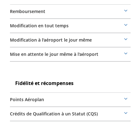
Remboursement
More
details
Modification en tout temps
More
details
Modification à l'aéroport le jour même
More
details
Mise en attente le jour même à l'aéroport
More
details
Fidélité
et
Fidélité
Fidélité et récompenses
récompenses
et
récompenses
Points Aéroplan
More
details
Crédits de Qualification à un Statut (CQS)
More
details
Expérience
de