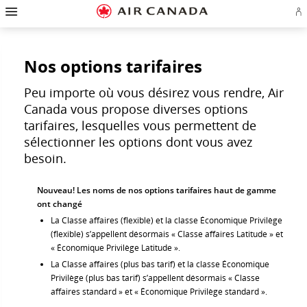
Passez
Passer
Passer
Passez
Passer
Passer
Passer
Ou
à
à
au
au
aux
au
à
u
la
la
contenu
champ
liens
plan
Pour
se
page
navigation
de
en
du
nous
o
d'accueil
principale
recherche
bas
site
joindre
cr
de
Nos options tarifaires
u
page
c
Aé
Peu importe où vous désirez vous rendre, Air
Canada vous propose diverses options
tarifaires, lesquelles vous permettent de
sélectionner les options dont vous avez
besoin.
Nouveau! Les noms de nos options tarifaires haut de gamme
ont changé
La Classe affaires (flexible) et la classe Économique Privilège
(flexible) s’appellent désormais « Classe affaires Latitude » et
« Économique Privilège Latitude ».
La Classe affaires (plus bas tarif) et la classe Économique
Privilège (plus bas tarif) s’appellent désormais « Classe
affaires standard » et « Économique Privilège standard ».