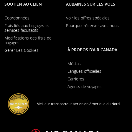
SOUTIEN AU CLIENT
AUBAINES SUR LES VOLS
Coordonnées
Voir les offres spéciales
S'ouvre
Frais liés aux bagages et
Pourquoi réserver avec nous
dans
S'ouvr
services facultatifs
une
dans
nouvelle
Modifications des frais de
une
fenêtre
bagages
nouvel
fenêtr
À PROPOS D'AIR CANADA
Gérer Les Cookies
Médias
S'ouvre
Langues officielles
dans
S'ouvre
une
Carrières
dans
nouvelle
S'ouvre
une
fenêtre
Agents de voyages
dans
nouvelle
une
fenêtre
nouvelle
fenêtre
Meilleur transporteur aérien en Amérique du Nord