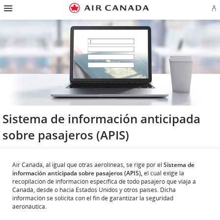
Ir
Omitir
Omitir
Ir
Omitir
Omitir
Omitir
In
a
y
y
a
y
y
y
se
página
pasar
pasar
campo
pasar
pasar
pasar
o
de
a
al
de
a
al
a
cr
inicio
la
contenido
búsqueda
los
mapa
Contáctenos
cu
pantalla
vínculos
del
d
de
del
sitio
Ae
navegación
pie
principal
de
página
Sistema de información anticipada
sobre pasajeros (APIS)
Air Canada, al igual que otras aerolíneas, se rige por el
Sistema de
información anticipada sobre pasajeros (APIS),
el cual exige la
recopilación de información específica de todo pasajero que viaja a
Canadá, desde o hacia Estados Unidos y otros países. Dicha
información se solicita con el fin de garantizar la seguridad
aeronáutica.