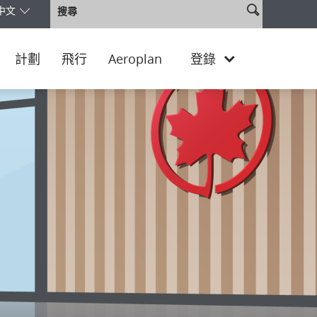
搜
搜
中文
擇您的版本和語言。您目前正使用 Taiwan, China Traditional Chines
尋
尋
網
站
計劃
飛行
Aeroplan
登錄