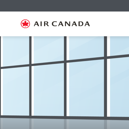
跳
跳
跳
跳
跳
跳
跳
至
至
至
至
至
至
至
主
主
內
搜
頁
網
聯
頁
導
容
尋
脚
頁
絡
覽
欄
連
地
我
結
圖
們