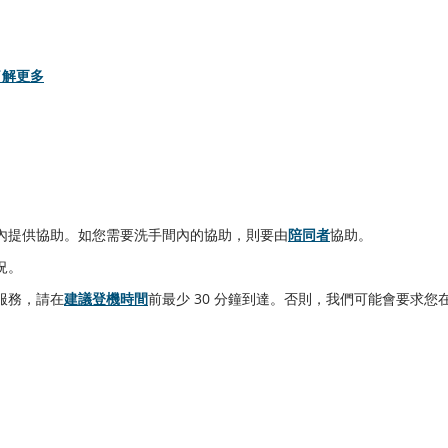
了解更多
內提供協助。如您需要洗手間內的協助，則要由
陪同者
協助。
況。
服務，請在
建議登機時間
前最少 30 分鐘到達。否則，我們可能會要求