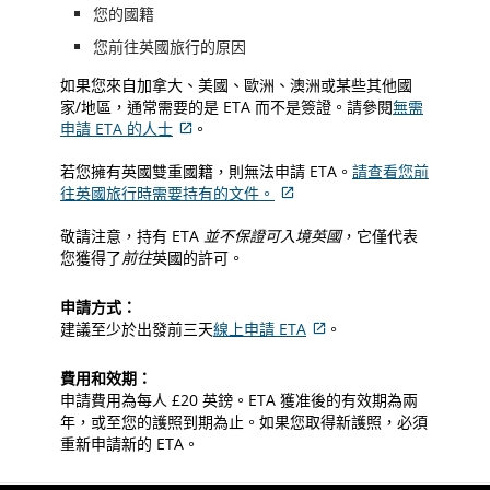
您的國籍
您前往英國旅行的原因
如果您來自加拿大、美國、歐洲、澳洲或某些其他國
家/地區，通常需要的是 ETA 而不是簽證。請參閱
無需
申請 ETA 的人士
。
外
部
若您擁有英國雙重國籍，則無法申請 ETA。
請查看您前
網
往英國旅行時需要持有的文件。
外
站
部
可
敬請注意，持有 ETA
並不保證可入境英國
，它僅代表
網
能
您獲得了
前往
英國的許可。
站
不
可
符
申請方式：
能
合
建議至少於出發前三天
線上申請 ETA
。
不
無
外
符
障
部
費用和效期：
合
礙
網
申請費用為每人 £20 英鎊。ETA 獲准後的有效期為兩
無
指
站
年，或至您的護照到期為止。如果您取得新護照，必須
障
南
可
重新申請新的 ETA。
礙
和/
能
指
或
不