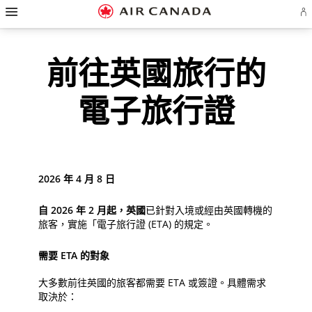
漢
跳
跳
跳
跳
跳
跳
跳
堡
登
至
至
至
至
至
至
至
導
入
覽
主
主
內
搜
頁
網
聯
或
建
頁
導
容
尋
脚
頁
絡
前往英國旅行的
立
覽
欄
連
地
我
Ae
帳
結
圖
們
戶
電子旅行證
2026 年 4 月 8 日
自
2026
年
2
月起，英國
已針對入境或經由英國轉機的
旅客，實施「電子旅行證 (ETA) 的規定。
需要
ETA
的對象
大多數前往英國的旅客都需要 ETA 或簽證。具體需求
取決於：