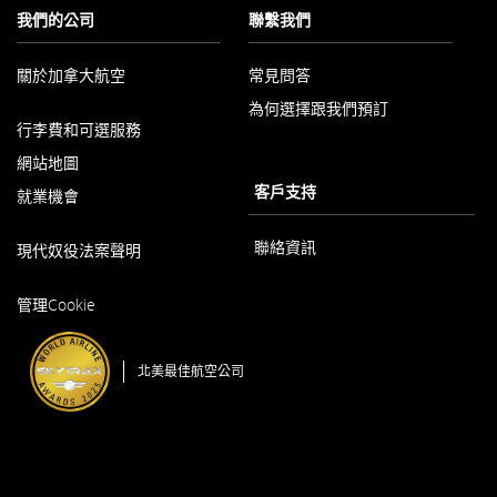
南
未
符
我們的公司
聯繫我們
和/
遵
合
或
守
無
未
我
關於加拿大航空
常見問答
障
遵
們
礙
為何選擇跟我們預訂
以
守
的
指
行李費和可選服務
新
我
語
南
視
們
言
網站地圖
和/
窗
的
義
或
客戶支持
就業機會
開
語
務。
未
啟
言
遵
以
聯絡資訊
義
現代奴役法案聲明
守
新
務。
我
視
以
們
窗
管理Cookie
新
的
開
視
語
啟
窗
言
北美最佳航空公司
開
義
啟
務。