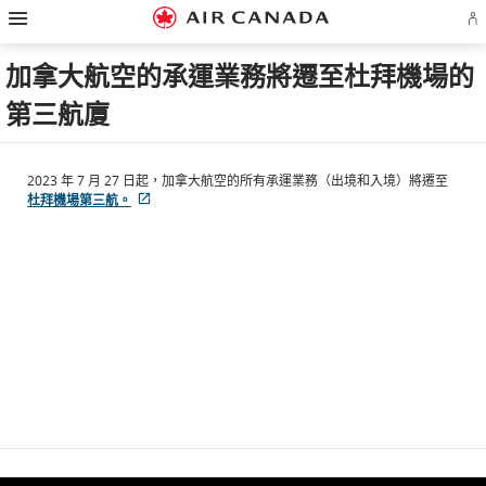
漢
跳
跳
跳
跳
跳
跳
跳
堡
登
至
至
至
至
至
至
至
導
入
主
主
內
搜
頁
網
聯
覽
或
頁
導
容
尋
脚
頁
絡
加拿大航空的承運業務將遷至杜拜機場的
建
覽
欄
連
地
我
立
結
圖
們
第三航廈
Ae
帳
戶
2023 年 7 月 27 日起，加拿大航空的所有承運業務（出境和入境）將遷至
外
杜拜機場第三航。
部
網
站
可
能
不
符
合
無
障
礙
指
南
和/