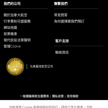
或
我們的公司
聯繫我們
未
遵
守
關於加拿大航空
常見問答
以
我
行李費和可選服務
為何選擇跟我們預訂
新
們
視
網站地圖
的
窗
語
開
就業機會
言
以
啟
現代奴役法案聲明
新
義
客戶支持
以
視
務。
管理Cookie
新
窗
視
開
聯絡資訊
窗
啟
開
啟
北美最佳航空公司
一般運輸條款及運費表
隱私政策
使用條款
加航使用 Cookie 来维持网站的运行、提供个性化服务、分析