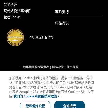
窗
開
就業機會
以
啟
現代奴役法案聲明
新
客戶支持
以
視
管理Cookie
新
窗
視
開
聯絡資訊
窗
啟
開
啟
北美最佳航空公司
一般運輸條款及運費表
隱私政策
使用條款
加航使用 Cookie 来维持网站的运行、提供个性化服务、分析
访问者数据并为您投放相关性更高的广告。您可以通过您的浏
Facebook
以
外
Twitter
以
外
YouTube
以
外
RSS
以
外
(開
新
部
(開
新
部
(開
新
部
Feeds
新
部
览器来管理此网站加航网页上的 Cookie。您可以接受或拒绝
啟
視
網
啟
視
網
啟
視
網
(開
視
網
此网站 Aeroplan 和加航假期网页上的可选 Cookie。进一步了
新
窗
站
新
窗
站
新
窗
站
啟
窗
站
解
我们的 Cookie 和跟踪技术政策。
視
開
可
視
開
可
視
開
可
新
開
可
窗)
啟
能
窗)
啟
能
窗)
啟
能
視
啟
能
不
不
不
窗)
不
表示外部網站可能不符合無障礙指南和/或未遵守我們的語言義務。
管理偏好设置
全部接受
符
符
符
符