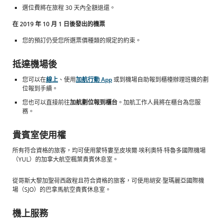
啟
部
啟
選位費將在旅程 30 天內全額退還。
新
網
新
視
站
視
在 2019 年 10 月 1 日後發出的機票
窗
可
窗
能
您的預訂仍受您所選票價種類的規定的約束。
不
符
抵達機場後
合
無
您可以在
線上
、使用
加航行動 App
或到機場自助報到櫃檯辦理班機的劃
障
位報到手續。
礙
指
您也可以直接前往
加航劃位報到櫃台
。加航工作人員將在櫃台為您服
南
務。
和/
或
貴賓室使用權
未
遵
所有符合資格的旅客，均可使用蒙特婁至皮埃爾·埃利奧特·特魯多國際機場
守
（YUL）的加拿大航空楓葉貴賓休息室。
我
們
的
從哥斯大黎加聖荷西啟程且符合資格的旅客，可使用胡安·聖瑪麗亞國際機
語
場（SJO）的巴拿馬航空貴賓休息室。
言
義
機上服務
務。