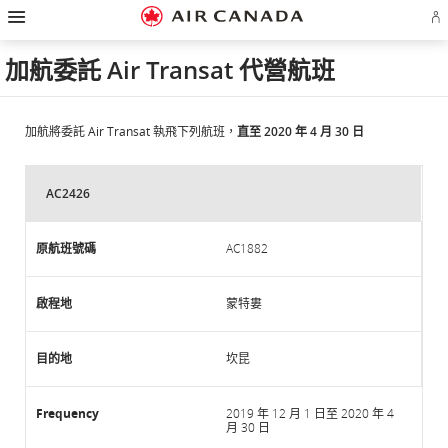
漢
跳
跳
跳
跳
跳
跳
跳
堡
登
至
至
至
至
至
至
至
導
入
主
主
內
搜
頁
網
聯
覽
或
頁
導
容
尋
脚
頁
絡
加航委託 Air Transat 代營航班
建
覽
欄
連
地
我
立
結
圖
們
Ae
帳
戶
加航將委託 Air Transat 執飛下列航班，
直至 2020 年 4 月 30 日
AC2426
AC1882
蒙特婁
坎昆
2019 年 12 月 1 日至 2020 年 4
月 30 日