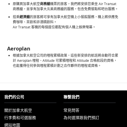
原購買加拿大航空
商務艙
機票的旅客，我們將安排您乘坐 Air Transat
商務艙，並享有加拿大北美商務艙的服務，包含免費餐點和吧台服務。
搭乘
經濟艙
的旅客將可享有加拿大航空機上小餐館服務，機上將供應免
費咖啡、茶飲和非酒精飲料。
Air Transat 客機的每個座位都配有個人機上娛樂螢幕。
Aeroplan
根據加拿大航空公司的哩程累積政策，這些新安排的航班將自動符合累
計 Aeroplan 哩程、Altitude 可累積哩程和 Altitude 合格航段的資格，
也能獲得任何參與哩程累積計劃之合作夥伴的哩程或資格。
我們的公司
聯繫我們
關於加拿大航空
常見問答
以
行李費和可選服務
為何選擇跟我們預訂
新
視
網站地圖