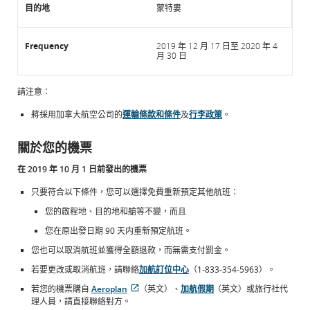
蒙特婁
2019 年 12 月 17 日至 2020 年 4
月 30 日
請注意：
將採用加拿大航空公司的
運輸條款和條件
及
行李政策
。
關於您的機票
在 2019 年 10 月 1 日前發出的機票
只要符合以下條件，您可以選擇免費重新預定其他航班：
您的啟程地、目的地和艙等不變，而且
您在原出發日期 90 天内重新預定航班。
您也可以取消航班並獲得全額退款，而無需支付罰金。
若要更改或取消航班，請聯絡
加航訂位中心
（1-833-354-5963）。
若您的機票購自
Aeroplan
（英文）、
加航假期
（英文）或旅行社代
開
外
開
理人員，請直接聯絡對方。