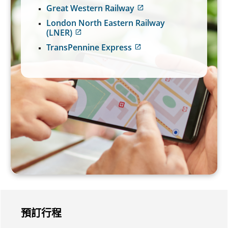
外
語
Great Western Railway
部
言
外
網
London North Eastern Railway
義
部
站
(LNER)
務。
網
可
外
站
TransPennine Express
能
部
可
外
不
網
能
部
符
站
不
網
合
可
符
站
無
能
合
可
障
不
無
能
礙
符
障
不
指
合
礙
符
南
無
指
合
和/
障
南
無
或
礙
和/
障
未
指
或
礙
遵
南
未
指
守
和/
遵
南
我
或
守
和/
們
未
我
或
的
遵
們
未
預訂行程
語
守
的
遵
言
我