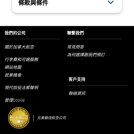
條款與條件
我們的公司
聯繫我們
關於加拿大航空
常見問答
為何選擇跟我們預訂
以
行李費和可選服務
新
視
網站地圖
窗
開
就業機會
客戶支持
啟
以
現代奴役法案聲明
新
視
聯絡資訊
以
窗
管理Cookie
新
開
視
啟
窗
開
北美最佳航空公司
啟