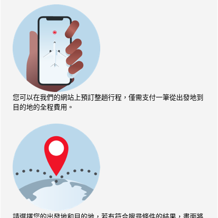
語
守
義
們
言
我
務。
的
義
們
語
務。
的
言
語
義
言
務。
義
務。
您可以在我們的網站上預訂整趟行程，僅需支付一筆從出發地到
目的地的全程費用。
請選擇您的出發地和目的地，若有符合搜尋條件的結果，畫面將