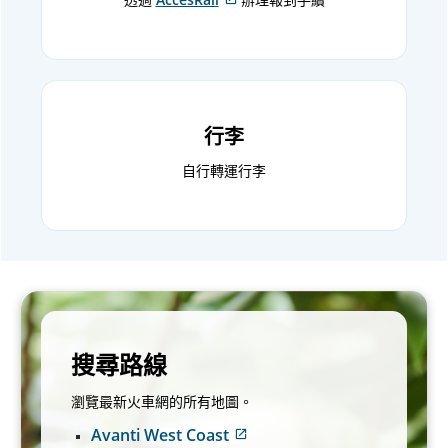
外
部
網
站
可
能
行李
不
符
自行轉運行李
合
無
障
礙
指
南
和/
或
未
遵
搜尋路線
守
我
瀏覽最新火車網的所有地圖。
們
Avanti West Coast
的