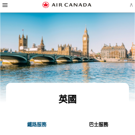
漢
跳
跳
跳
跳
跳
跳
跳
堡
登
至
至
至
至
至
至
至
導
入
主
主
內
搜
頁
網
聯
覽
或
頁
導
容
尋
脚
頁
絡
建
覽
欄
連
地
我
立
結
圖
們
Ae
帳
戶
英國
鐵路服務
巴士服務