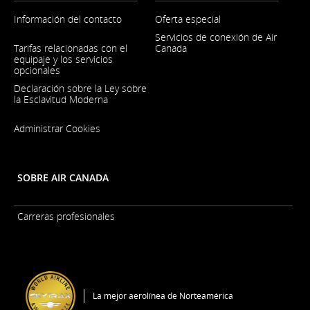
Información del contacto
Oferta especial
Servicios de conexión de Air
Se
Tarifas relacionadas con el
Canada
abre
equipaje y los servicios
en
opcionales
una
ventana
Declaración sobre la Ley sobre
nueva
la Esclavitud Moderna
Se
Administrar Cookies
abre
en
una
ventana
nueva
SOBRE AIR CANADA
Carreras profesionales
Se
abre
en
una
ventana
nueva
La mejor aerolínea de Norteamérica