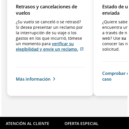
Retrasos y cancelaciones de
Estado de u
vuelos
enviada
¿Su vuelo se canceló o se retrasó?
¿Quiere saber
Si desea presentar un reclamo por
encuentra un
la interrupción de su viaje o los
a través de n
gastos en los que incurrió, tómese
web? Use
su 
un momento para
verificar su
conocer las 
Sitio
elegibilidad y envíe un reclamo.
solicitud.
externo
que
puede
no
Comprobar e
cumplir
Más información
caso
con
las
pautas
de
accesibilidad
o
las
preferencias
ATENCIÓN AL CLIENTE
OFERTA ESPECIAL
lingüísticas.