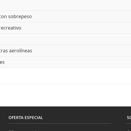
s/con sobrepeso
recreativo
tras aerolíneas
les
OFERTA ESPECIAL
S