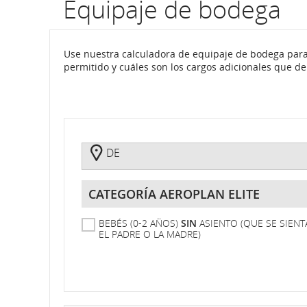
Equipaje de bodega
por
número
Use nuestra calculadora de equipaje de bodega par
permitido y cuáles son los cargos adicionales que d
de
Todavía
Tengo
vuelo.
no
boleto
tengo
Información
boleto
De
sobre
DE
horarios
Categoría
Aeroplan
programados
Elite
BEBÉS (0-2 AÑOS)
SIN
ASIENTO (QUE SE SIEN
y
EL PADRE O LA MADRE)
estimados
de
salida