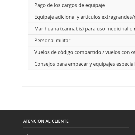
Pago de los cargos de equipaje
y
Equipaje adicional y artículos extragrande
de
Marihuana (cannabis) para uso medicinal o 
llegada,
Personal militar
demoras
Vuelos de código compartido / vuelos con o
y
Consejos para empacar y equipajes especia
cancelaciones.
ATENCIÓN AL CLIENTE