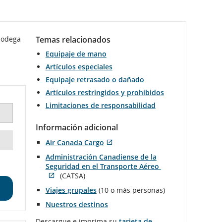
bodega
Temas relacionados
Equipaje de mano
Artículos especiales
Equipaje retrasado o dañado
Artículos restringidos y prohibidos
Limitaciones de responsabilidad
Información adicional
Air Canada Cargo
se
Sitio
Administración Canadiense de la
abre
externo
Seguridad en el Transporte Aéreo
en
que
Se
(CATSA)
una
puede
Sitio
abre
ventana
no
Viajes grupales
(10 o más personas)
externo
en
nueva
cumplir
que
una
Nuestros destinos
con
puede
ventana
las
no
nueva
Descargue e imprima su
tarjeta de