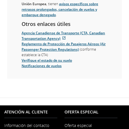
con
Unión Europea
, tienen
avisos específicos sobre
las
retrasos prolongados, cancelación de vuelos y
pautas
embarque denegado
.
de
accesibilidad
Otros enlaces útiles
o
Agencia Canadiense de Transporte (CTA, Canadian
las
Transportation Agency)
preferencias
Sitio
Reglamento de Protección de Pasajeros Aéreos (Air
lingüísticas.
externo
Passenger Protection Regulations)
(conforme
que
establece la CTA)
puede
Verifique el estado de su vuelo
no
Notificaciones de vuelos
cumplir
con
las
pautas
de
accesibilidad
o
las
ATENCIÓN AL CLIENTE
OFERTA ESPECIAL
preferencias
lingüísticas.
Información del contacto
Oferta especial