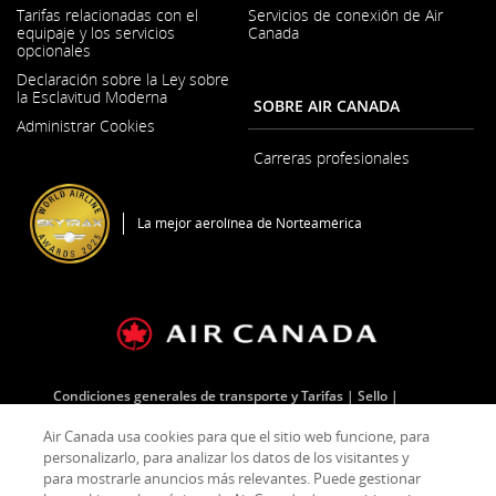
Se
Tarifas relacionadas con el
Servicios de conexión de Air
abre
equipaje y los servicios
Canada
en
opcionales
una
ventana
Declaración sobre la Ley sobre
nueva
la Esclavitud Moderna
SOBRE AIR CANADA
Se
Administrar Cookies
abre
en
Carreras profesionales
una
Se
ventana
abre
nueva
en
La mejor aerolínea de Norteamérica
una
ventana
nueva
Condiciones generales de transporte y Tarifas
Sello
Política de privacidad
Política sobre cookies
Condiciones de uso
Air Canada usa cookies para que el sitio web funcione, para
personalizarlo, para analizar los datos de los visitantes y
para mostrarle anuncios más relevantes. Puede gestionar