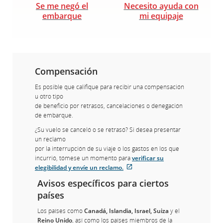
Se me negó el
Necesito ayuda con
embarque
mi equipaje
Compensación
Es posible que califique para recibir una compensación
u otro tipo
de beneficio por retrasos, cancelaciones o denegación
de embarque.
¿Su vuelo se canceló o se retrasó? Si desea presentar
un reclamo
por la interrupción de su viaje o los gastos en los que
incurrió, tómese un momento para
verificar su
Sitio
elegibilidad y envíe un reclamo.
externo
Avisos específicos para ciertos
que
países
puede
no
Los países como
Canadá, Islandia, Israel, Suiza
y el
cumplir
Reino Unido
, así como los países miembros de la