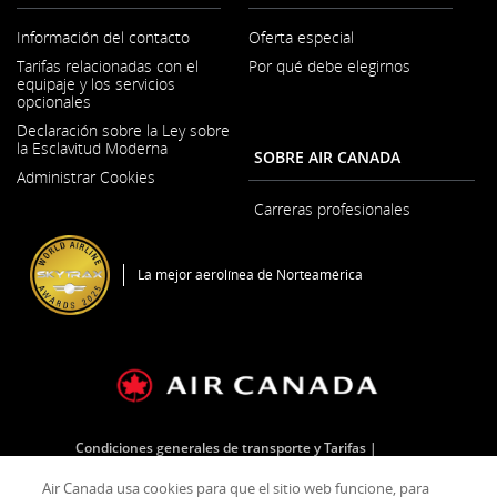
Información del contacto
Oferta especial
Se
Tarifas relacionadas con el
Por qué debe elegirnos
abre
equipaje y los servicios
en
opcionales
una
ventana
Declaración sobre la Ley sobre
nueva
la Esclavitud Moderna
SOBRE AIR CANADA
Se
Administrar Cookies
abre
en
Carreras profesionales
una
Se
ventana
abre
nueva
en
La mejor aerolínea de Norteamérica
una
ventana
nueva
Condiciones generales de transporte y Tarifas
Plan de servicio al cliente
Sello
Política de privacidad
Air Canada usa cookies para que el sitio web funcione, para