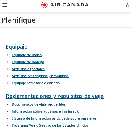
Ir
Omitir
Omitir
Ir
Omitir
Omitir
Omitir
In
a
y
y
a
y
y
y
se
página
pasar
pasar
campo
pasar
pasar
pasar
o
de
a
al
de
a
al
a
Planifique
cr
inicio
la
contenido
búsqueda
los
mapa
Contáctenos
cu
pantalla
vínculos
del
d
de
del
sitio
Ae
navegación
pie
principal
de
página
Equipaje
Equipaje de mano
Equipaje de bodega
Artículos especiales
Artículos restringidos y prohibidos
Equipaje retrasado o dañado
Reglamentaciones y requisitos de viaje
Documentos de viaje requeridos
Información sobre aduanas e inmigración
Sistema de información anticipada sobre pasajeros
Programa Vuelo Seguro de los Estados Unidos