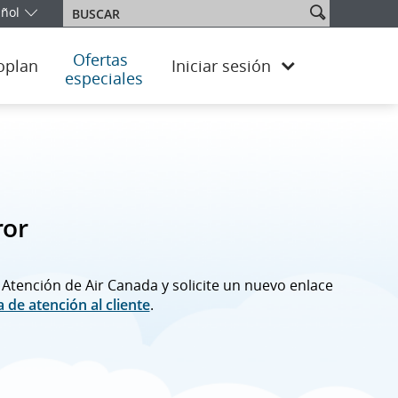
ñol
Buscar
ne su edición e idioma. En este momento, se encuentra en la edici
Ofertas
oplan
Iniciar sesión
especiales
ror
 Atención de Air Canada y solicite un nuevo enlace
 de atención al cliente
.