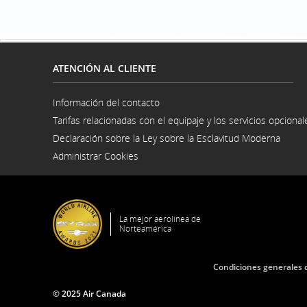
ATENCIÓN AL CLIENTE
Información del contacto
Se
Tarifas relacionadas con el equipaje y los servicios opcional
abre
en
Declaración sobre la Ley sobre la Esclavitud Moderna
una
Se
ventana
Administrar Cookies
abre
nueva
en
una
venta
nuev
La mejor aerolínea de
Norteamérica
Condiciones generales d
© 2025 Air Canada