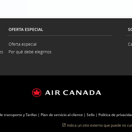
OFERTA ESPECIAL
S
Oferta especial
Ca
es
Por qué debe elegirnos
na
a
e transporte y Tarifas
Plan de servicio al cliente
Sello
Política de privacida
Indica un sitio externo que puede no cum