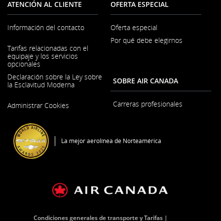
ATENCIÓN AL CLIENTE
OFERTA ESPECIAL
Información del contacto
Oferta especial
Por qué debe elegirnos
Se
Tarifas relacionadas con el
abre
equipaje y los servicios
en
opcionales
una
ventana
Declaración sobre la Ley sobre
SOBRE AIR CANADA
nueva
la Esclavitud Moderna
Se
Carreras profesionales
Administrar Cookies
abre
en
Se
una
abre
ventana
en
nueva
La mejor aerolínea de Norteamérica
una
ventana
nueva
Condiciones generales de transporte y Tarifas