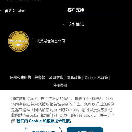
口
内
在
客户支持
打
管理Cookie
新
开
窗
口
联系信息
内
打
开
北美最佳航空公司
运输和费用的一般条款
公司信息
隐私政策
Cookie 术政策
使用条款
加航使用 Cookie 来维持网站的运行、提供个性化服务、分析
访问者数据并为您投放相关性更高的广告。您可以通过您的浏
Facebook
在
外
Twitter
在
外
YouTube
在
外
RSS
在
外
(打
新
部
(打
新
部
(打
新
部
Feeds
新
部
览器来管理此网站加航网页上的 Cookie。您可以接受或拒绝
开
窗
网
开
窗
网
开
窗
网
(打
窗
网
此网站 Aeroplan 和加航假期网页上的可选 Cookie。进一步了
新
口
站
新
口
站
新
口
站
开
口
站
解
我们的 Cookie 和跟踪技术政策。
窗
内
可
窗
内
可
窗
内
可
新
内
可
口)
打
能
口)
打
能
口)
打
能
窗
打
能
开
不
开
不
开
不
口)
开
不