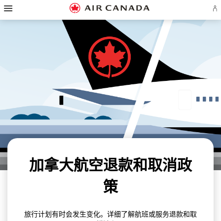
跳
至
登
跳
主
录
至
页
跳
或
主
至
创
导
跳
内
建
航
至
容
Ae
跳
搜
账
至
索
跳
户
页
栏
至
脚
跳
网
链
至
页
接
联
指
系
南
我
们
加拿大航空退款和取消政
策
旅行计划有时会发生变化。详细了解航班或服务退款和取