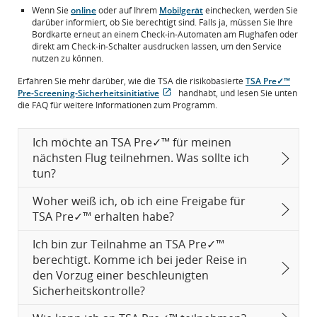
Wenn Sie
online
oder auf Ihrem
Mobilgerät
einchecken, werden Sie
darüber informiert, ob Sie berechtigt sind. Falls ja, müssen Sie Ihre
Bordkarte erneut an einem Check-in-Automaten am Flughafen oder
direkt am Check-in-Schalter ausdrucken lassen, um den Service
nutzen zu können.
Erfahren Sie mehr darüber, wie die TSA die risikobasierte
TSA Pre✓™
Pre-Screening-Sicherheitsinitiative
handhabt, und lesen Sie unten
Wird
Externe
die FAQ für weitere Informationen zum Programm.
in
Website,
neuem
die
Fenster
möglicherweise
Ich möchte an TSA Pre✓™ für meinen
geöffnet
nicht
nächsten Flug teilnehmen. Was sollte ich
den
tun?
Zugangsrichtlinien
und/oder
Sprachpraferenzen
Woher weiß ich, ob ich eine Freigabe für
entspricht.
TSA Pre✓™ erhalten habe?
Ich bin zur Teilnahme an TSA Pre✓™
berechtigt. Komme ich bei jeder Reise in
den Vorzug einer beschleunigten
Sicherheitskontrolle?