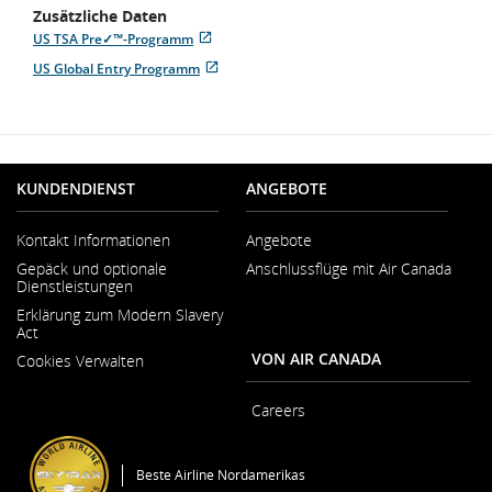
Zusätzliche Daten
US TSA Pre✓™-Programm
Wird
Externe
US Global Entry Programm
in
Website,
Wird
Externe
neuem
die
in
Website,
Fenster
möglicherweise
neuem
die
geöffnet
nicht
Fenster
möglicherweise
den
geöffnet
nicht
Zugangsrichtlinien
den
und/oder
KUNDENDIENST
ANGEBOTE
Zugangsrichtlinien
Sprachpraferenzen
und/oder
entspricht.
Sprachpraferenzen
Kontakt Informationen
Angebote
entspricht.
Wird
Gepäck und optionale
Anschlussflüge mit Air Canada
in
Dienstleistungen
neuem
Fenster
Erklärung zum Modern Slavery
geöffnet
Act
Wird
VON AIR CANADA
Cookies Verwalten
in
neuem
Fenster
Careers
geöffnet
Wird
in
neuem
Beste Airline Nordamerikas
Fenster