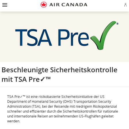
Zur
Zur
Zu
Zum
Zu
Zur
Zu
A
Startseite
Hauptnavigation
Inhalten
Suchfeld
Links
Sitemap
Kontakt
od
springen
springen
springen
springen
in
springen
springen
Ae
der
Ko
Fußzeile
er
springen
Beschleunigte Sicherheitskontrolle
mit TSA Pre✓™
TSA Pre✓™ ist eine risikobasierte Sicherheitsinitiative der US
Department of Homeland Security (DHS) Transportation Security
Administration (TSA), bei der Reisende mit niedrigem Risikopotenzial
schneller und effizienter durch die Sicherheitskontrollen für nationale
und internationale Reisen an teilnehmenden US-Flughäfen geleitet
werden.