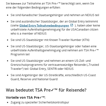
Sie
können
zur Teilnahme an TSA Pre✓™ berechtigt sein, wenn Sie
eine der folgenden Bedingungen erfüllen:
Sie sind Kanadischer Staatsangehöriger und nehmen an NEXUS teil
Sie sind ausländischer Staatsbürger, der an Global Entry teilnimmt
(siehe
Global Entry Teilnahmebedingungen
), haben aber keine
Wird
Externe
unbefristete Aufenthaltsgenehmigung für die USACanadian citizen
in
Website,
who is a member of NEXUS
neuem
die
Sie sind US-Staatsbürger mit Known Traveler Number (KTN)
Fenster
möglicherweise
geöffnet
nicht
Sie sind US-Staatsbürger, US-Staatsangehöriger oder haben eine
den
unbefristete Aufenthaltsgenehmigung und nehmen am TSA Pre✓™
Zugangsrichtlinien
Programm teil
und/oder
Sie sind US-Staatsbürger und nehmen an einem US-Zoll- und
Sprachpraferenzen
Grenzschutzprogramms für vertrauenswürdige Reisende („Trusted
entspricht.
Traveler“) teil: Global Entry, SENTRI oder NEXUS
Sie sind Angehöriger der US-Streitkräfte, einschließlich US-Coast
Guard, Reserve und National Guard
Was bedeutet TSA Pre✓™ für Reisende?
Vorteile von TSA Pre✓™:
Zugang zu spezieller Sicherheitskontrollspur