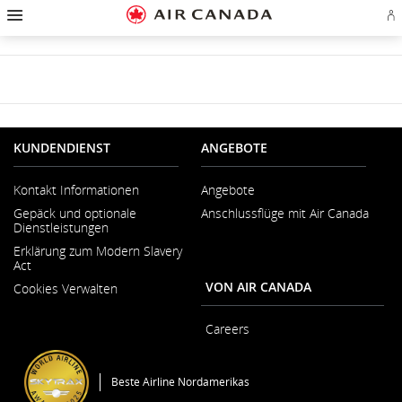
Zur
Zur
Zu
Zum
Zu
Zur
Zu
A
Startseite
Hauptnavigation
Inhalten
Suchfeld
Links
Sitemap
Kontakt
od
springen
springen
springen
springen
in
springen
springen
Ae
der
Ko
Fußzeile
er
springen
KUNDENDIENST
ANGEBOTE
Kontakt Informationen
Angebote
Wird
Gepäck und optionale
Anschlussflüge mit Air Canada
in
Dienstleistungen
neuem
Fenster
Erklärung zum Modern Slavery
geöffnet
Act
Wird
VON AIR CANADA
Cookies Verwalten
in
neuem
Fenster
Careers
geöffnet
Wird
in
neuem
Beste Airline Nordamerikas
Fenster
geöffnet