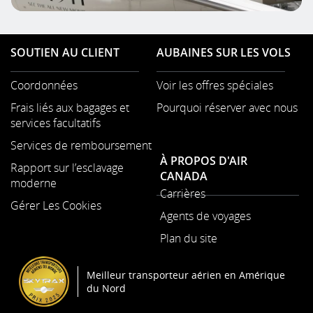
SOUTIEN AU CLIENT
AUBAINES SUR LES VOLS
Coordonnées
Voir les offres spéciales
S'ouvre
Frais liés aux bagages et
Pourquoi réserver avec nous
dans
services facultatifs
une
nouvelle
Services de remboursement
fenêtre
À PROPOS D'AIR
Rapport sur l’esclavage
CANADA
moderne
Carrières
S'ouvre
Gérer Les Cookies
S'ouvre
dans
Agents de voyages
dans
une
une
Plan du site
nouvelle
S'ouvre
nouvelle
fenêtre
dans
fenêtre
Meilleur transporteur aérien en Amérique
une
du Nord
nouvelle
fenêtre