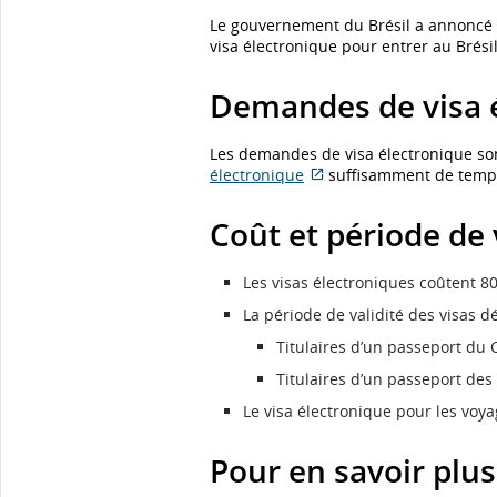
Le gouvernement du Brésil a annoncé qu
visa électronique pour entrer au Brési
Demandes de visa 
Les demandes de visa électronique son
électronique
suffisamment de temps 
Site
Web
Coût et période de 
externe
qui
pourrait
Les visas électroniques coûtent 8
ne
La période de validité des visas 
pas
respecter
Titulaires d’un passeport du 
les
Titulaires d’un passeport des 
directives
en
Le visa électronique pour les voya
matière
d’accessibilité
Pour en savoir plus
ou
les