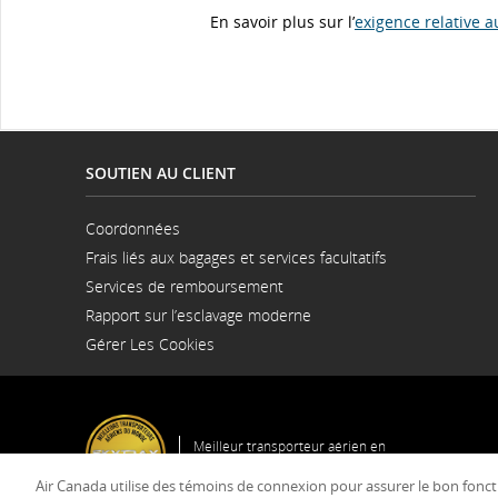
préférences
En savoir plus sur l’
exigence relative a
linguistiques.
SOUTIEN AU CLIENT
Coordonnées
S'ouvre
Frais liés aux bagages et services facultatifs
dans
une
Services de remboursement
nouvelle
fenêtre
Rapport sur l’esclavage moderne
S'ouvre
Gérer Les Cookies
dans
une
nouvelle
fenêtre
Meilleur transporteur aérien en
Amérique du Nord
Air Canada utilise des témoins de connexion pour assurer le bon fonct