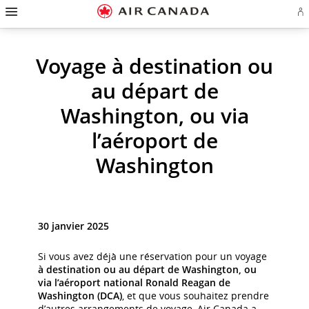
Passez
Passer
Passer
Passez
Passer
Passer
Passer
Ou
à
à
au
au
aux
au
à
u
la
la
contenu
champ
liens
plan
Pour
se
o
page
navigation
de
en
du
nous
Voyage à destination ou
cr
d'accueil
principale
recherche
bas
site
joindre
u
de
c
au départ de
page
Aé
Washington, ou via
l’aéroport de
Washington
30 janvier 2025
Si vous avez déjà une réservation pour un voyage
à destination ou au départ de Washington, ou
via l’aéroport national Ronald Reagan de
Washington (DCA)
, et que vous souhaitez prendre
d’autres arrangements de voyage, Air Canada a