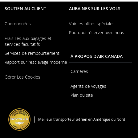
SOUTIEN AU CLIENT
AUBAINES SUR LES VOLS
Coordonnées
Voir les offres spéciales
Pourquoi réserver avec nous
S'ouvre
Frais liés aux bagages et
dans
services facultatifs
une
nouvelle
Services de remboursement
À PROPOS D'AIR CANADA
fenêtre
Rapport sur l’esclavage moderne
Carrières
S'ouvre
Gérer Les Cookies
dans
S'ouvre
une
Agents de voyages
dans
nouvelle
une
Plan du site
fenêtre
nouvelle
fenêtre
S'ouvre
dans
une
Meilleur transporteur aérien en Amérique du Nord
nouvelle
fenêtre