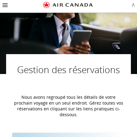
Passez
Passer
Passer
Passez
Passer
Passer
Passer
Ou
à
à
au
au
aux
au
à
u
la
la
contenu
champ
liens
plan
Pour
se
page
navigation
de
en
du
nous
o
d'accueil
principale
recherche
bas
site
joindre
cr
de
u
page
c
Aé
Gestion des réservations
Nous avons regroupé tous les détails de votre
prochain voyage en un seul endroit. Gérez toutes vos
réservations en cliquant sur les liens pratiques ci-
dessous.