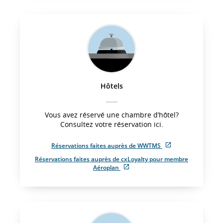
Hôtels
Vous avez réservé une chambre d’hôtel?
Consultez votre réservation ici.
External
Réservations faites auprès de WWTMS
site
Réservations faites auprès de cxLoyalty pour membre
which
External
Aéroplan
may
site
not
which
meet
may
accessibility
not
guidelines.
meet
accessibility