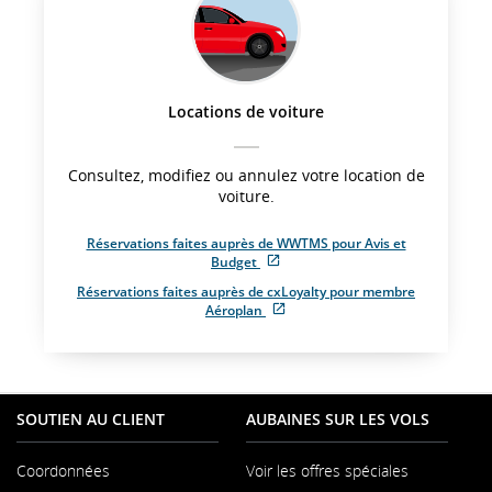
guidelines.
Locations de voiture
Consultez, modifiez ou annulez votre location de
voiture.
Réservations faites auprès de WWTMS pour Avis et
External
Budget
site
Réservations faites auprès de cxLoyalty pour membre
which
External
Aéroplan
may
site
not
which
meet
may
accessibility
not
guidelines.
meet
SOUTIEN AU CLIENT
AUBAINES SUR LES VOLS
accessibility
guidelines.
Coordonnées
Voir les offres spéciales