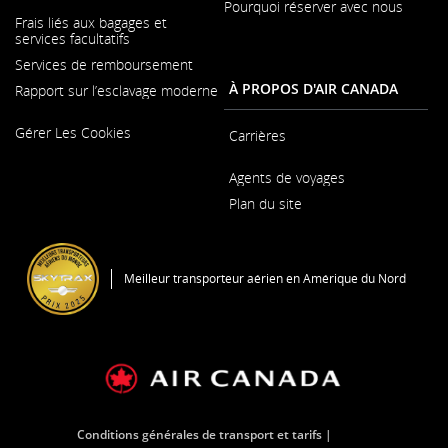
Pourquoi réserver avec nous
S'ouvre
Frais liés aux bagages et
dans
services facultatifs
une
nouvelle
Services de remboursement
fenêtre
À PROPOS D'AIR CANADA
Rapport sur l’esclavage moderne
S'ouvre
Gérer Les Cookies
dans
Carrières
une
S'ouvre
nouvelle
Agents de voyages
dans
fenêtre
une
Plan du site
nouvelle
fenêtre
S'ouvre
dans
une
Meilleur transporteur aérien en Amérique du Nord
nouvelle
fenêtre
Conditions générales de transport et tarifs