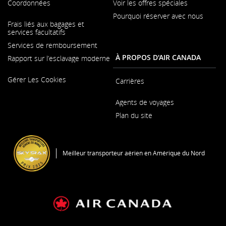
Coordonnées
Voir les offres spéciales
Pourquoi réserver avec nous
S'ouvre
Frais liés aux bagages et
dans
services facultatifs
une
nouvelle
Services de remboursement
fenêtre
À PROPOS D'AIR CANADA
Rapport sur l’esclavage moderne
S'ouvre
Gérer Les Cookies
dans
Carrières
une
S'ouvre
nouvelle
Agents de voyages
dans
fenêtre
une
Plan du site
nouvelle
fenêtre
S'ouvre
dans
une
Meilleur transporteur aérien en Amérique du Nord
nouvelle
fenêtre