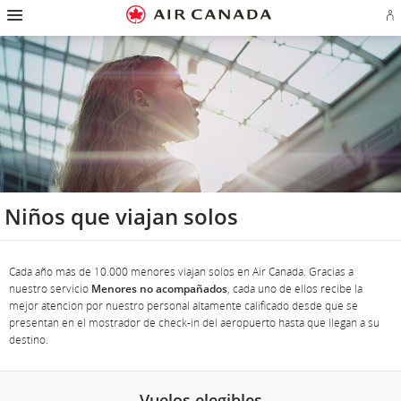
Ir
Omitir
Omitir
Ir
Omitir
Omitir
Omitir
In
a
y
y
a
y
y
y
se
página
pasar
pasar
campo
pasar
pasar
pasar
o
de
a
al
de
a
al
a
cr
inicio
la
contenido
búsqueda
los
mapa
Contáctenos
cu
pantalla
vínculos
del
d
de
del
sitio
Ae
navegación
pie
principal
de
página
Niños que viajan solos
Cada año más de 10.000 menores viajan solos en Air Canada. Gracias a
nuestro servicio
Menores no acompañados
, cada uno de ellos recibe la
mejor atención por nuestro personal altamente calificado desde que se
presentan en el mostrador de check-in del aeropuerto hasta que llegan a su
destino.
Vuelos elegibles