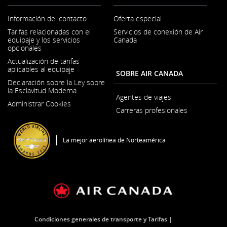
Información del contacto
Oferta especial
Se
Tarifas relacionadas con el
Servicios de conexión de Air
abre
equipaje y los servicios
Canada
en
opcionales
una
ventana
Actualización de tarifas
nueva
aplicables al equipaje
SOBRE AIR CANADA
Declaración sobre la Ley sobre
la Esclavitud Moderna
Se
Agentes de viajes
Administrar Cookies
abre
Carreras profesionales
en
Se
una
abre
ventana
en
nueva
La mejor aerolínea de Norteamérica
una
ventana
nueva
Condiciones generales de transporte y Tarifas