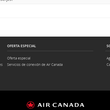
OFERTA ESPECIAL
S
s.
Oferta especial
Ag
es
Servicios de conexión de Air Canada
Ca
na
a