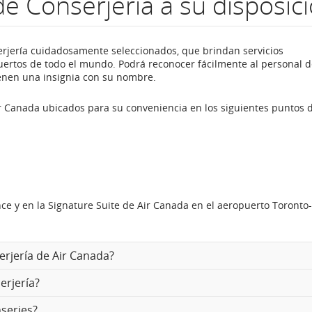
de Conserjería a su disposic
rjería cuidadosamente seleccionados, que brindan servicios
ertos de todo el mundo. Podrá reconocer fácilmente al personal d
tienen una insignia con su nombre.
r Canada ubicados para su conveniencia en los siguientes puntos 
nce y en la Signature Suite de Air Canada en el aeropuerto Toronto-
s
erjería de Air Canada?
rjería?
serjes?