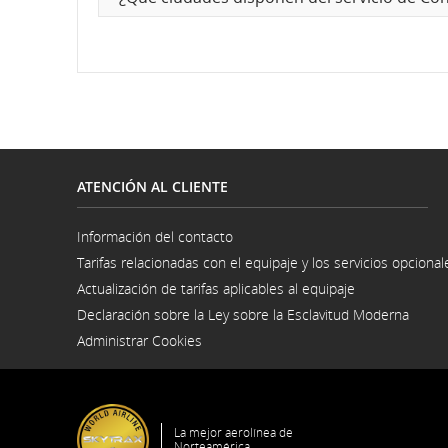
y
de
llegada,
demoras
ATENCIÓN AL CLIENTE
y
cancelacione
Información del contacto
Se
Tarifas relacionadas con el equipaje y los servicios opcional
abre
en
Actualización de tarifas aplicables al equipaje
una
ventana
Declaración sobre la Ley sobre la Esclavitud Moderna
Se
nueva
Administrar Cookies
abre
en
una
venta
nuev
La mejor aerolínea de
Norteamérica