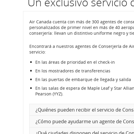
Un exclusivo servicio 
por
número
Air Canada cuenta con más de 300 agentes de conse
personalizados de primer nivel en más de 40 aeropu
de
conserjería: llevan un distintivo uniforme negro y 
vuelo.
Encontrará a nuestros agentes de Conserjería de Ai
servicio:
Información
En las áreas de prioridad en el check-in
sobre
En los mostradores de transferencias
horarios
En las puertas de embarque de llegada y salida
En las salas de espera de Maple Leaf y Star Allia
programado
Pearson (YYZ).
y
¿Quiénes pueden recibir el servicio de Cons
estimados
¿Cómo puede ayudarme un agente de Conse
de
¿Qué ciudades disponen del servicio de Con
salida