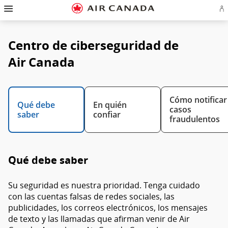
Ir
Omitir
Omitir
Ir
Omitir
Omitir
Omitir
In
a
y
y
a
y
y
y
se
página
pasar
pasar
campo
pasar
pasar
pasar
o
de
a
al
de
a
al
a
cr
inicio
la
contenido
búsqueda
los
mapa
Contáctenos
Centro de ciberseguridad de
cu
pantalla
vínculos
del
d
de
del
sitio
Ae
navegación
pie
Air Canada
principal
de
página
Cómo notificar
Qué debe
En quién
casos
saber
confiar
fraudulentos
Qué debe saber
Su seguridad es nuestra prioridad. Tenga cuidado
con las cuentas falsas de redes sociales, las
publicidades, los correos electrónicos, los mensajes
de texto y las llamadas que afirman venir de Air