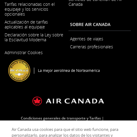
Se
Tarifas relacionadas con el
Canada
abre
equipaje y los servicios
en
opcionales
una
ventana
Actualización de tarifas
SOBRE AIR CANADA
nueva
aplicables al equipaje
Declaración sobre la Ley sobre
Agentes de viajes
la Esclavitud Moderna
Carreras profesionales
Se
Administrar Cookies
abre
Se
en
abre
una
en
ventana
una
La mejor aerolínea de Norteamérica
nueva
ventana
nueva
Condiciones generales de transporte y Tarifas
Plan de servicio al cliente
Plan para retrasos en pista
Air Canada usa cookies para que el sitio web funcione, para
Política de privacidad
Política sobre cookies
personalizarlo, para analizar los datos de los visitantes y