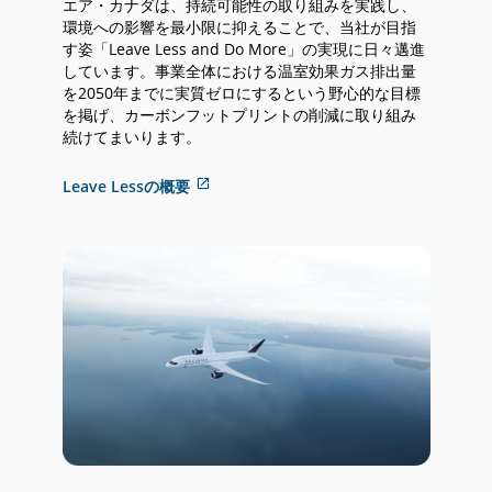
エア・カナダは、持続可能性の取り組みを実践し、
環境への影響を最小限に抑えることで、当社が目指
す姿「Leave Less and Do More」の実現に日々邁進
しています。事業全体における温室効果ガス排出量
を2050年までに実質ゼロにするという野心的な目標
を掲げ、カーボンフットプリントの削減に取り組み
続けてまいります。
ア
Leave Lessの概要
ク
セ
シ
ビ
リ
テ
ィ
ガ
イ
ド
ラ
イ
ン