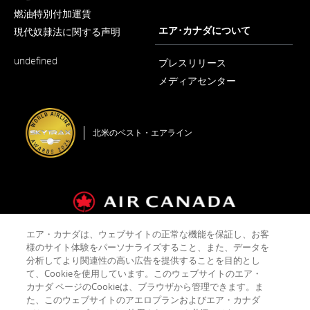
し
ド
新
ウ
い
燃油特別付加運賃
ラ
し
ィ
ウ
い
エア･カナダについて
ン
現代奴隷法に関する声明
イ
ィ
ウ
ド
ン
ン
新
ィ
ウ
ド
や
undefined
し
ン
プレスリリース
で
ウ
言
い
ド
開
で
メディアセンター
ウ
ウ
く
語
開
ィ
で
く
新
義
ン
開
し
務
ド
く
い
を
ウ
北米のベスト・エアライン
ウ
で
満
ィ
開
ン
た
く
ド
し
ウ
て
で
い
開
く
な
い
エア・カナダは、ウェブサイトの正常な機能を保証し、お客
可
運送約款およびタリフ
会社概要
プライバシーポリシー
様のサイト体験をパーソナライズすること、また、データを
能
クッキーポリシー
ご利用規約
分析してより関連性の高い広告を提供することを目的とし
性
て、Cookieを使用しています。このウェブサイトのエア・
が
カナダ ページのCookieは、ブラウザから管理できます。ま
あ
た、このウェブサイトのアエロプランおよびエア・カナダ
Facebook
新
ア
Twitter
新
ア
YouTube
新
ア
RSS
新
ア
る