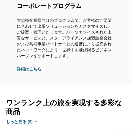
や
コーポレートプログラム
言
語
義
大規模企業様向けのプログラムで、お客様のご要望
務
に合わせて出張ソリューションをカスタマイズし、
を
ご提案・管理いたします。パーソナライズされた上
満
質なサービスと、スターアライアンス加盟航空会社
た
および共同事業パートナーとの連携により拡充され
し
たネットワークにより、世界中を飛び回るビジネス
て
パーソンをサポートします。
い
な
詳細はこちら
い
可
能
性
が
ワンランク上の旅を実現する多彩な
あ
る
商品
外
部
もっと見る
(8)
サ
イ