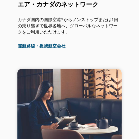
や
エア・カナダのネットワーク
言
語
義
カナダ国内の国際空港*からノンストップまたは1回
務
の乗り継ぎで世界各地へ、グローバルなネットワー
を
クをご利用いただけます。
満
た
運航路線・提携航空会社
し
て
い
な
い
可
能
性
が
あ
る
外
部
サ
イ