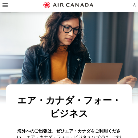
ス
ス
ス
ス
ス
ス
ス
ア
キ
キ
キ
キ
キ
キ
キ
エ
ッ
ッ
ッ
ッ
ッ
ッ
ッ
ロ
プ
プ
プ
プ
プ
プ
プ
プ
し
し
し
し
し
し
し
ラ
て
て
て
て
て
て
て
ン
ホ
主
主
検
フ
サ
お
ア
カ
ー
要
要
索
ッ
イ
問
ウ
ム
コ
コ
フ
タ
ト
い
ン
ペ
ン
ン
ィ
ー
マ
合
ト
ー
テ
テ
ー
リ
ッ
わ
の
ジ
ン
ン
ル
ン
プ
せ
サ
へ
ツ
ツ
ド
ク
へ
先
イ
へ
へ
へ
へ
へ
ン
イ
ン
ま
た
は
作
エア・カナダ・フォー・
成
ビジネス
海外へのご出張は、ぜひエア・カナダをご利用くださ
い。
エア・カナダ・フォー・ビジネスハブでは、ご出