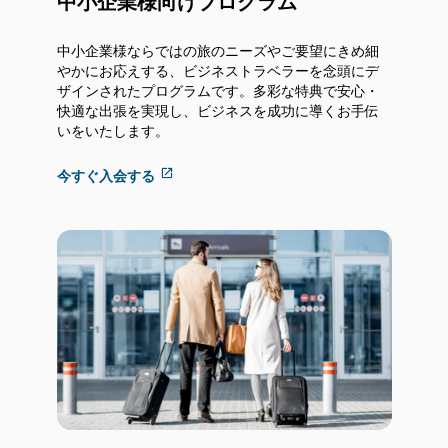
中小企業様向けプログラム
中小企業様ならではの旅のニーズやご要望にきめ細
やかにお応えする、ビジネストラベラーを念頭にデ
ザインされたプログラムです。多彩な特典で安心・
快適な出張を実現し、ビジネスを成功に導くお手伝
いをいたします。
ア
今すぐ入会する
ク
セ
シ
ビ
リ
テ
ィ
ガ
イ
ド
ラ
イ
ン