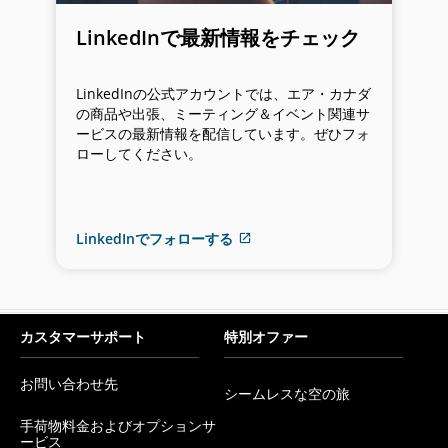
ト。
LinkedInで最新情報をチェック
LinkedInの公式アカウントでは、エア・カナダ
の商品や出張、ミーティング＆イベント関連サ
ービスの最新情報を配信しています。ぜひフォ
ローしてください。
LinkedInでフォローする
ア
ク
セ
シ
ビ
カスタマーサポート
特別オファー
リ
テ
お問い合わせ先
シームレスな空の旅
ィ
新
ガ
手荷物料金およびオプションサ
し
新
イ
ービス
い