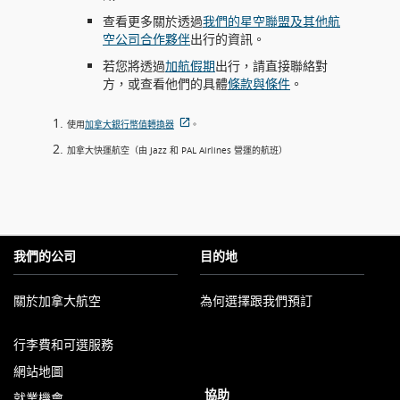
查看更多關於透過
我們的星空聯盟及其他航
空公司合作夥伴
出行的資訊。
若您將透過
加航假期
出行，請直接聯絡對
方，或查看他們的具體
條款與條件
。
使用
加拿大銀行幣值轉換器
。
外
加拿大快運航空（由 Jazz 和 PAL Airlines 營運的航班）
部
網
站
可
能
不
我們的公司
目的地
符
合
無
關於加拿大航空
為何選擇跟我們預訂
障
以
礙
行李費和可選服務
新
指
視
南
網站地圖
窗
和/
協助
就業機會