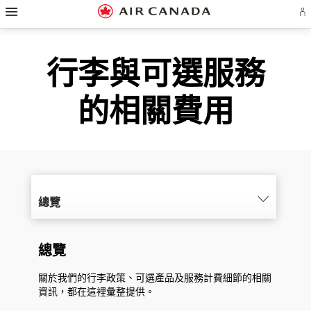
漢
跳
跳
跳
跳
跳
跳
跳
堡
登
至
至
至
至
至
至
至
導
入
覽
主
主
內
搜
頁
網
聯
或
建
頁
導
容
尋
脚
頁
絡
行李與可選服務
立
覽
欄
連
地
我
Ae
帳
結
圖
們
戶
的相關費用
總覽
總覽
關於我們的行李政策、可選產品及服務計費細節的相關
資訊，都在這裡彙整提供。