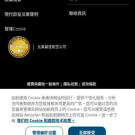
開
或
啟
未
以
聯絡資訊
遵
現代奴役法案聲明
新
守
視
以
我
窗
管理Cookie
新
們
開
視
的
啟
窗
語
北美最佳航空公司
開
言
啟
義
務。
運費與關稅一般條件
隱私政策
使用條款
加航使用 Cookie 来维持网站的运行、提供个性化服务、分析
访问者数据并为您投放相关性更高的广告。您可以通过您的浏
Facebook
以
外
Twitter
以
外
YouTube
以
外
RSS
以
外
(開
新
部
(開
新
部
(開
新
部
Feeds
新
部
览器来管理此网站加航网页上的 Cookie。您可以接受或拒绝
啟
視
網
啟
視
網
啟
視
網
(開
視
網
此网站 Aeroplan 和加航假期网页上的可选 Cookie。进一步了
新
窗
站
新
窗
站
新
窗
站
啟
窗
站
解
我们的 Cookie 和跟踪技术政策。
視
開
可
視
開
可
視
開
可
新
開
可
窗)
啟
能
窗)
啟
能
窗)
啟
能
視
啟
能
不
不
不
窗)
不
表示外部網站可能不符合無障礙指南和/或未遵守我們的語言義務。
管理偏好设置
全部接受
符
符
符
符