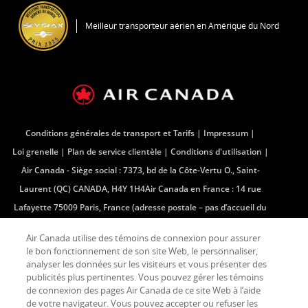
dans
une
Meilleur transporteur aérien en Amérique du Nord
nouvelle
fenêtre
Conditions générales de transport et Tarifs
Impressum
Loi grenelle
Plan de service clientèle
Conditions d'utilisation
Air Canada - Siège social : 7373, bd de la Côte-Vertu O., Saint-
Laurent (QC) CANADA, H4Y 1H4Air Canada en France : 14 rue
Lafayette 75009 Paris, France (adresse postale – pas d’accueil du
public)Centre téléphonique - France : 33 (0) 825 880 881
Air Canada utilise des témoins de connexion pour assurer
Air Canada en France : 14 rue Lafayette 75009 Paris, France
le bon fonctionnement de son site Web, le personnaliser,
(adresse postale â pas dâ accueil du public)
analyser les données sur les visiteurs et vous présenter des
publicités plus pertinentes. Vous pouvez gérer les témoins
de connexion des pages Air Canada de ce site Web à l’aide
de votre navigateur. Vous pouvez accepter ou refuser les
Facebook
S'ouvre
Site
Twitter
S'ouvre
Site
YouTube
S'ouvre
Site
Flux
S'ouvre
Site