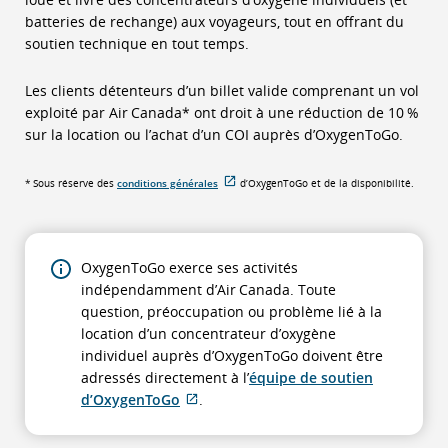
externe
batteries de rechange) aux voyageurs, tout en offrant du
qui
soutien technique en tout temps.
pourrait
ne
Les clients détenteurs d’un billet valide comprenant un vol
pas
exploité par Air Canada* ont droit à une réduction de 10 %
respecter
sur la location ou l’achat d’un COI auprès d’OxygenToGo.
les
directives
Site
* Sous réserve des
conditions générales
d’OxygenToGo et de la disponibilité.
Web
en
externe
matière
qui
pourrait
d’accessibilité
ne
ou
pas
OxygenToGo exerce ses activités
respecter
les
indépendamment d’Air Canada. Toute
les
directives
préférences
question, préoccupation ou problème lié à la
en
linguistiques.
location d’un concentrateur d’oxygène
matière
d’accessibilité
individuel auprès d’OxygenToGo doivent être
ou
les
adressés directement à l’
équipe de soutien
préférences
Site
d’OxygenToGo
.
linguistiques.
Web
externe