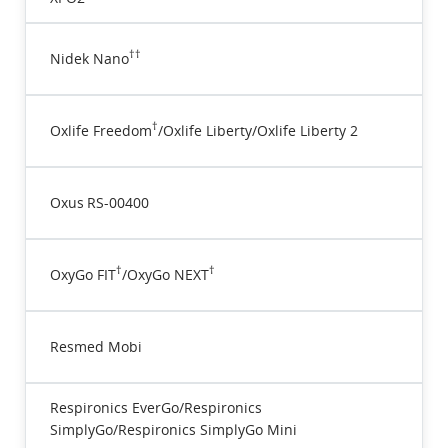
††
Nidek Nano
†
Oxlife Freedom
/Oxlife Liberty/Oxlife Liberty 2
Oxus RS-00400
†
†
OxyGo FIT
/OxyGo NEXT
Resmed Mobi
Respironics EverGo/Respironics
SimplyGo/Respironics SimplyGo Mini