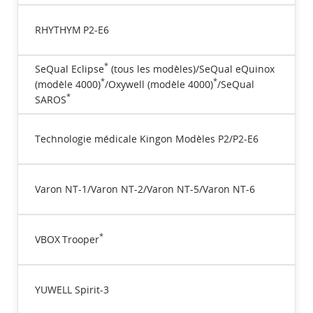
RHYTHYM P2-E6
*
SeQual Eclipse
(tous les modèles)/SeQual eQuinox
*
*
(modèle 4000)
/Oxywell (modèle 4000)
/SeQual
*
SAROS
Technologie médicale Kingon Modèles P2/P2-E6
Varon NT-1/Varon NT-2/Varon NT-5/Varon NT-6
*
VBOX Trooper
YUWELL Spirit-3