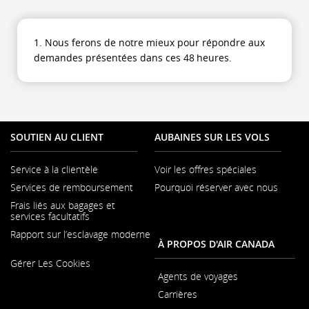
qui
pourrait
ne
1. Nous ferons de notre mieux pour répondre aux
pas
demandes présentées dans ces 48 heures.
respecter
les
directives
en
matière
SOUTIEN AU CLIENT
AUBAINES SUR LES VOLS
d’accessibilité
ou
Service à la clientèle
Voir les offres spéciales
S'ouvre
les
Services de remboursement
Pourquoi réserver avec nous
dans
préférences
une
Frais liés aux bagages et
linguistiques.
nouvelle
services facultatifs
fenêtre
Rapport sur l’esclavage moderne
À PROPOS D'AIR CANADA
S'ouvre
Gérer Les Cookies
dans
une
Agents de voyages
nouvelle
Carrières
fenêtre
S'ouvre