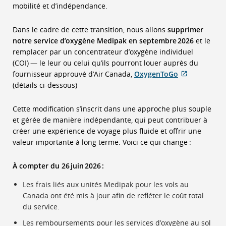
mobilité et d’indépendance.
Dans le cadre de cette transition, nous allons
supprimer
notre service d’oxygène Medipak en septembre 2026
et le
remplacer par un concentrateur d’oxygène individuel
(COI) — le leur ou celui qu’ils pourront louer auprès du
Site
fournisseur approuvé d’Air Canada,
OxygenToGo
Web
(détails ci-dessous)
externe
qui
Cette modification s’inscrit dans une approche plus souple
pourrait
et gérée de manière indépendante, qui peut contribuer à
ne
créer une expérience de voyage plus fluide et offrir une
pas
valeur importante à long terme. Voici ce qui change :
respecter
les
À compter du 26 juin 2026 :
directives
Les frais liés aux unités Medipak pour les vols au
en
Canada ont été mis à jour afin de refléter le coût total
matière
du service.
d’accessibil
ou
Les remboursements pour les services d’oxygène au sol