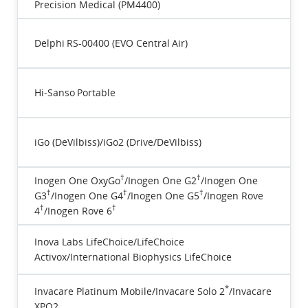
Precision Medical (PM4400)
Delphi RS-00400 (EVO Central Air)
Hi-Sanso Portable
iGo (DeVilbiss)/iGo2 (Drive/DeVilbiss)
†
†
Inogen One OxyGo
/Inogen One G2
/Inogen One
†
†
†
G3
/Inogen One G4
/Inogen One G5
/Inogen Rove
†
†
4
/Inogen Rove 6
Inova Labs LifeChoice/LifeChoice
Activox/International Biophysics LifeChoice
*
Invacare Platinum Mobile/Invacare Solo 2
/Invacare
XPO2