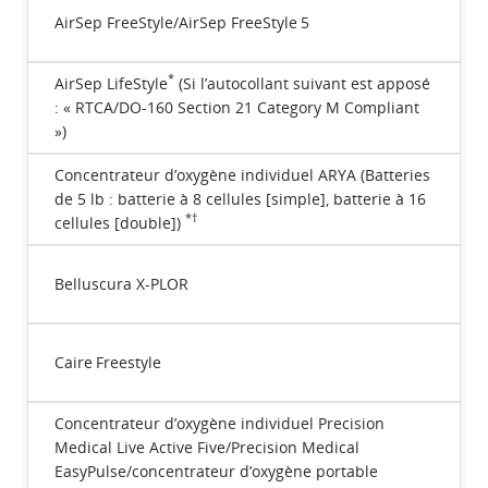
colonnes
avec
AirSep FreeStyle/AirSep FreeStyle 5
une
ligne
d’en-
tête,
*
AirSep LifeStyle
(Si l’autocollant suivant est apposé
six
: « RTCA/DO-160 Section 21 Category M Compliant
lignes
énumérant
»)
les
noms
des
Concentrateur d’oxygène individuel ARYA (Batteries
modèles
de 5 lb : batterie à 8 cellules [simple], batterie à 16
de
concentrateurs
*†
cellules [double])
d’oxygène
individuels
approuvés
et
Belluscura X-PLOR
une
ligne
pour
les
notes
Caire Freestyle
de
bas
de
page.
Concentrateur d’oxygène individuel Precision
Medical Live Active Five/Precision Medical
EasyPulse/concentrateur d’oxygène portable