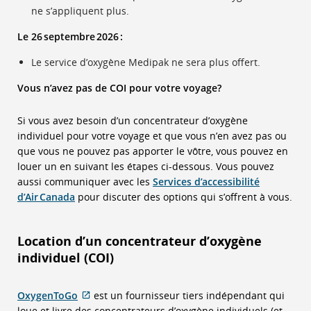
les
ne s’appliquent plus.
préférence
linguistiqu
Le 26 septembre 2026 :
Le service d’oxygène Medipak ne sera plus offert.
Vous n’avez pas de COI pour votre voyage?
Si vous avez besoin d’un concentrateur d’oxygène
individuel pour votre voyage et que vous n’en avez pas ou
que vous ne pouvez pas apporter le vôtre, vous pouvez en
louer un en suivant les étapes ci-dessous. Vous pouvez
aussi communiquer avec les
Services d’accessibilité
d’Air Canada
pour discuter des options qui s’offrent à vous.
Location d’un concentrateur d’oxygène
individuel (COI)
Site
OxygenToGo
est un fournisseur tiers indépendant qui
Web
loue et livre des concentrateurs d’oxygène individuels (et