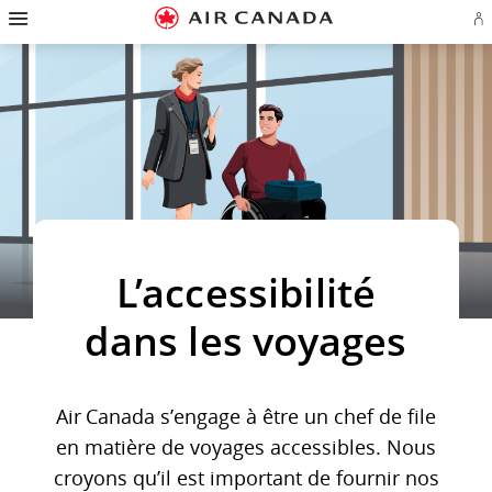
Passez
Passer
Passer
Passez
Passer
Passer
Passer
Ou
à
à
au
au
aux
au
à
u
la
la
contenu
champ
liens
plan
Pour
se
page
navigation
de
en
du
nous
o
d'accueil
principale
recherche
bas
site
joindre
cr
de
u
page
c
Aé
L’accessibilité
dans les voyages
Air Canada s’engage à être un chef de file
en matière de voyages accessibles. Nous
croyons qu’il est important de fournir nos