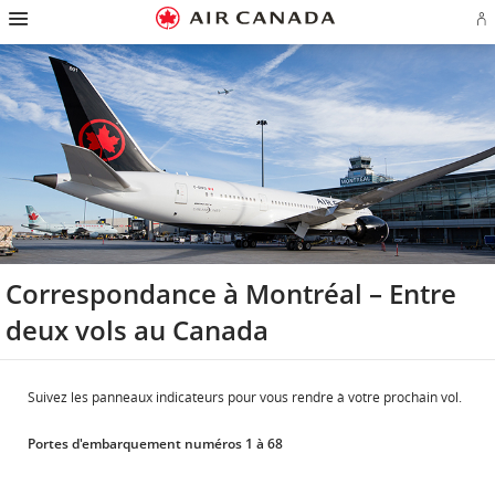
Passez
Passer
Passer
Passez
Passer
Passer
Passer
Ou
à
à
au
au
aux
au
à
u
la
la
contenu
champ
liens
plan
Pour
se
page
navigation
de
en
du
nous
o
d'accueil
principale
recherche
bas
site
joindre
cr
de
u
page
c
Aé
Correspondance à Montréal – Entre
deux vols au Canada
Suivez les panneaux indicateurs pour vous rendre à votre prochain vol.
Portes d'embarquement numéros 1 à 68