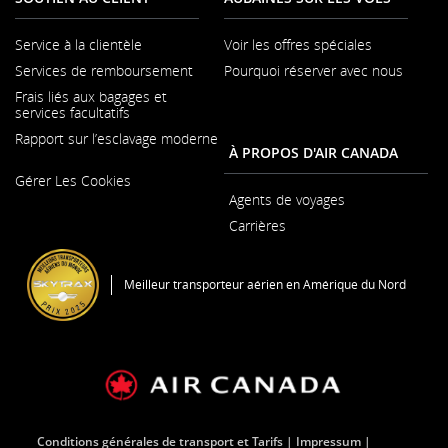
pas
respecter
les
Service à la clientèle
Voir les offres spéciales
directives
S'ouvre
Services de remboursement
Pourquoi réserver avec nous
en
dans
une
matière
Frais liés aux bagages et
nouvelle
d’accessibili
services facultatifs
fenêtre
ou
Rapport sur l’esclavage moderne
les
À PROPOS D'AIR CANADA
préférences
S'ouvre
linguistique
Gérer Les Cookies
dans
une
Agents de voyages
nouvelle
Carrières
fenêtre
S'ouvre
dans
une
Meilleur transporteur aérien en Amérique du Nord
nouvelle
fenêtre
Conditions générales de transport et Tarifs
Impressum