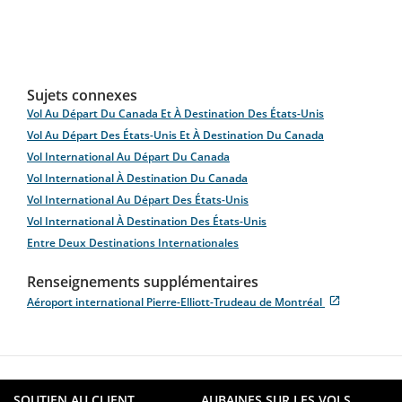
Sujets connexes
Vol Au Départ Du Canada Et À Destination Des États-Unis
Vol Au Départ Des États-Unis Et À Destination Du Canada
Vol International Au Départ Du Canada
Vol International À Destination Du Canada
Vol International Au Départ Des États-Unis
Vol International À Destination Des États-Unis
Entre Deux Destinations Internationales
Renseignements supplémentaires
Aéroport international Pierre-Elliott-Trudeau de Montréal
S'ouvre
Site
dans
Web
une
externe
nouvelle
qui
fenêtre
pourrait
ne
SOUTIEN AU CLIENT
AUBAINES SUR LES VOLS