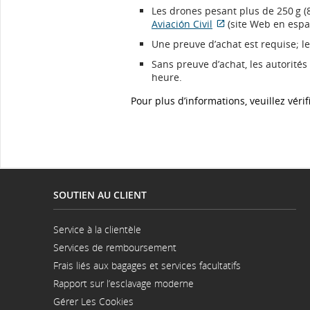
Les drones pesant plus de 250 g (8
Aviación Civil
(site Web en espa
Site
Une preuve d’achat est requise; le
Web
externe
Sans preuve d’achat, les autorités
qui
heure.
pourrait
ne
Pour plus d’informations, veuillez véri
pas
respecter
les
directives
en
matière
d’accessibilité
SOUTIEN AU CLIENT
ou
les
Service à la clientèle
préférences
S'ouvre
linguistiques.
Services de remboursement
dans
une
Frais liés aux bagages et services facultatifs
nouvelle
fenêtre
Rapport sur l’esclavage moderne
S'ouvre
Gérer Les Cookies
dans