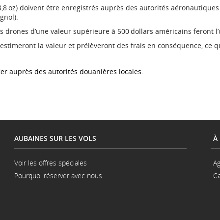
,8 oz) doivent être enregistrés auprès des autorités aéronautiques m
gnol).
s drones d’une valeur supérieure à 500 dollars américains feront l’
 estimeront la valeur et prélèveront des frais en conséquence, ce q
fier auprès des autorités douanières locales.
AUBAINES SUR LES VOLS
À
Voir les offres spéciales
Ag
Pourquoi réserver avec nous
Ca