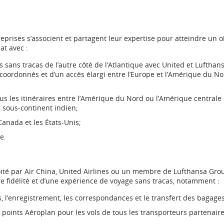
les
retards
eprises s’associent et partagent leur expertise pour atteindre un o
t
t avec :
et
 sans tracas de l’autre côté de l’Atlantique avec United et Lufthan
er
es coordonnés et d’un accès élargi entre l’Europe et l’Amérique du No
les
es
annulations.
us les itinéraires entre l’Amérique du Nord ou l’Amérique centrale 
u sous-continent indien;
ibilité
Canada et les États-Unis;
e.
nces
iques.
loité par Air China, United Airlines ou un membre de Lufthansa Gro
e fidélité et d’une expérience de voyage sans tracas, notamment :
 l’enregistrement, les correspondances et le transfert des bagages
points Aéroplan pour les vols de tous les transporteurs partenaire