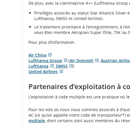
De plus, avec la coentreprise A++ (Lufthansa Group et
Privilèges associés au statut Star Alliance Silver 
Lufthansa, SWISS et United Airlines.
Le traitement prioritaire à l’enregistrement, à l’
vous êtes membre Aéroplan Super Élite, 75K ou 50
Pour plus d’information :
Air China
Site
Lufthansa Group
(
Air Dolomiti
,
Austrian Airlin
Web
Site
Site
Lufthansa
,
SWISS
)
externe
Site
Web
Site
Web
United Airlines
qui
Web
Site
externe
Web
externe
pourrait
externe
Web
qui
externe
qui
Partenaires d’exploitation à c
ne
qui
externe
pourrait
qui
pourrait
pas
pourrait
qui
ne
pourrait
ne
L’exploitation à code multiple est une pratique où l
respecter
ne
pourrait
pas
ne
pas
les
pas
ne
respecter
pas
respecter
directives
respecter
pas
les
respecter
les
Pour les vols où nous nous sommes associés à d’au
en
les
respecter
directives
les
directives
AC (ce qu’on appelle notre code de transporteur*) et
matière
directives
les
en
directives
en
multiple
, dont certains sont aussi membres du résea
d’accessibilité
en
directives
matière
en
matière