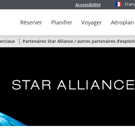
Fran
Accessibilité
Sélectionn
Réserver
Planifier
Voyager
Aéroplan
État
erciaux
Partenaires Star Alliance / autres partenaires d’exploi
des
vols
d’Air
Canada
par
liaison
ou
par