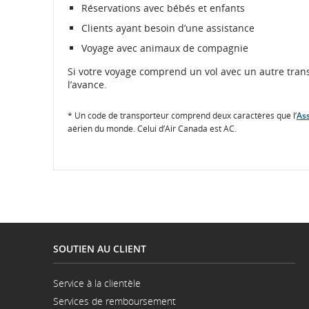
Réservations avec bébés et enfants
Clients ayant besoin d’une assistance
Voyage avec animaux de compagnie
Si votre voyage comprend un vol avec un autre transp
l’avance.
* Un code de transporteur comprend deux caractères que l’
Ass
aérien du monde. Celui d’Air Canada est AC.
SOUTIEN AU CLIENT
Service à la clientèle
S'ouvre
Services de remboursement
dans