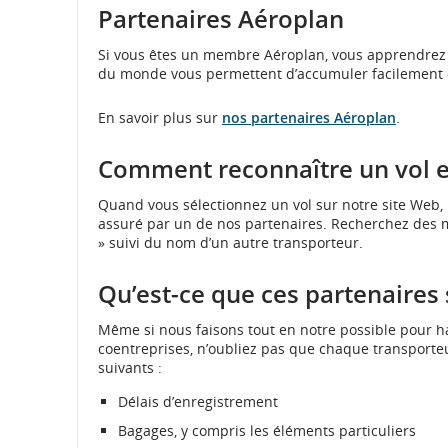
ou
matière
en
d’accessibilité
matière
d’accessibilité
Partenaires Aéroplan
les
d’accessibilité
matière
ou
d’accessibilité
ou
préférences
ou
d’accessibilité
les
ou
les
Si vous êtes un membre Aéroplan, vous apprendrez a
linguistiques.
les
ou
préférences
les
préférences
du monde vous permettent d’accumuler facilement de
préférences
les
linguistiques.
préférences
linguistiques.
linguistiques.
préférences
linguistiques.
En savoir plus sur
linguistiques.
nos partenaires Aéroplan
.
Comment reconnaître un vol ex
Quand vous sélectionnez un vol sur notre site Web,
assuré par un de nos partenaires. Recherchez des 
» suivi du nom d’un autre transporteur.
Qu’est-ce que ces partenaires 
Même si nous faisons tout en notre possible pour ha
coentreprises, n’oubliez pas que chaque transporteu
suivants :
Délais d’enregistrement
Bagages, y compris les éléments particuliers