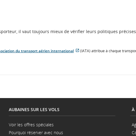
orteur, il vaut toujours mieux de vérifier leurs politiques précises
ociation du transport aérien international
(IATA) attribue à chaque transpo
Site
Web
externe
qui
pourrait
ne
pas
respecter
les
directives
en
AUBAINES SUR LES VOLS
À
matière
d’accessibilité
ou
Voir les offres spéciales
Ag
les
Pourquoi réserver avec nous
préférences
Ca