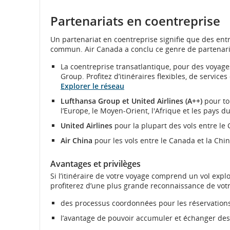
Site
Web
Partenariats en coentreprise
externe
qui
Un partenariat en coentreprise signifie que des entr
pourrai
commun. Air Canada a conclu ce genre de partenaria
ne
pas
La coentreprise transatlantique, pour des voyages
respect
Group. Profitez d’itinéraires flexibles, de servic
les
Explorer le réseau
directiv
en
Lufthansa Group et United Airlines (A++)
pour to
matière
l’Europe, le Moyen-Orient, l'Afrique et les pays d
d’access
United Airlines
pour la plupart des vols entre le 
ou
les
Air China
pour les vols entre le Canada et la Chin
préfére
linguist
Avantages et privilèges
Si l’itinéraire de votre voyage comprend un vol exp
profiterez d’une plus grande reconnaissance de votr
des processus coordonnées pour les réservations,
l’avantage de pouvoir accumuler et échanger des 