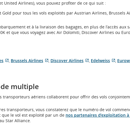
 United Airlines), vous pouvez profiter de ce qui suit :
et Gold pour tous les vols exploités par Austrian Airlines, Brussels Ai
embarquement et à la livraison des bagages, en plus de l’accès aux s
K et que vous voyagez avec Air Dolomiti, Discover Airlines ou Eur
es
,
Brussels Airlines
,
Discover Airlines
,
Edelweiss
,
Eurow
Site
Site
Site
Site
Web
Web
Web
Web
externe
externe
externe
extern
qui
qui
qui
qui
ode multiple
pourrait
pourrait
pourrait
pourrai
ne
ne
ne
ne
es transporteurs aériens collaborent pour offrir des vols conjointem
pas
pas
pas
pas
respecter
respecter
respecter
respect
les
les
les
les
tres transporteurs, vous constaterez que le numéro de vol commen
directives
directives
directives
directi
 que le vol est exploité par un de
nos partenaires d’exploitation à
en
en
en
en
u Star Alliance.
matière
matière
matière
matièr