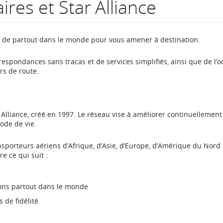
res et Star Alliance
numéro
de
s de partout dans le monde pour vous amener à destination.
vol.
espondances sans tracas et de services simplifiés, ainsi que de l’o
s de route.
Renseignements
sur
les
lliance, créé en 1997. Le réseau vise à améliorer continuellement
ode de vie.
heures
nsporteurs aériens d’Afrique, d’Asie, d’Europe, d’Amérique du Nord 
de
e ce qui suit :
départ
et
ons partout dans le monde
 de fidélité
d’arrivée
prévues,