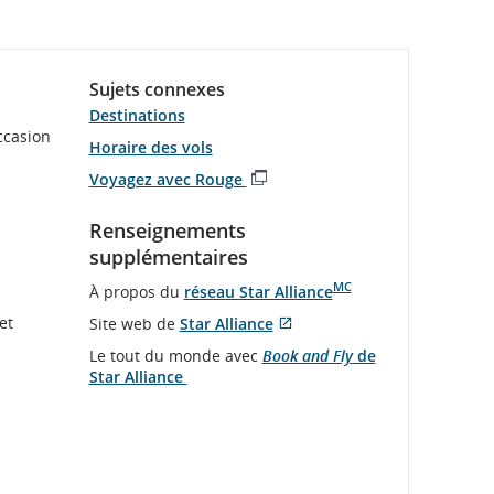
Sujets connexes
Destinations
ccasion
Horaire des vols
Voyagez avec Rouge
S'ouvre
dans
Renseignements
une
supplémentaires
nouvelle
fenêtre
MC
À propos du
réseau Star Alliance
et
Site web de
Star Alliance
S'ouvre
Site
Le tout du monde avec
Book and Fly
de
dans
Web
Star Alliance
une
externe
nouvelle
qui
fenêtre
pourrait
ne
pas
respecter