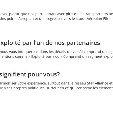
d’accessibilité
d’accessibilité
d’accessibilité
d’access
ou
ou
ou
ou
les
les
les
les
vec plaisir que nos partenariats avec plus de 50 transporteurs aé
préférences
préférences
préférences
préfér
s points Aéroplan et de progresser vers le statut Aéroplan Élite.
linguistiques.
linguistiques.
linguistiques.
linguis
ploité par l’un de nos partenaires
 nous vous indiquerons dans les détails du vol s’il comprend un s
mentions comme « Exploité par » ou « Comprend un segment exploi
signifient pour vous?
rmoniser votre expérience, surtout dans le réseau Star Alliance et
r a ses propres politiques, surtout en ce qui concerne les élément