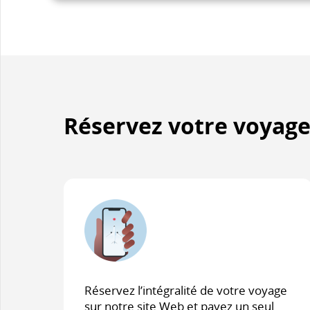
pas
respecter
les
directives
en
matière
d’accessibilité
Réservez votre voyag
ou
les
préférences
linguistiques.
Réservez l’intégralité de votre voyage
sur notre site Web et payez un seul