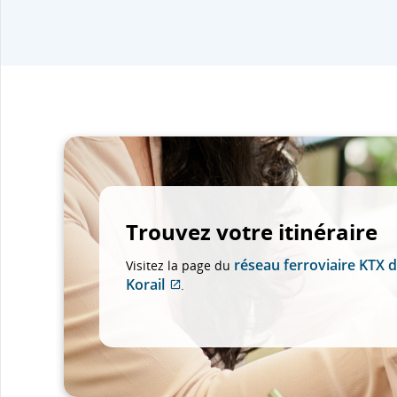
Trouvez votre itinéraire
réseau ferroviaire KTX 
Visitez la page du
Korail
.
Site
Web
externe
qui
pourrait
ne