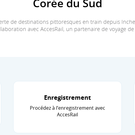
Corée du Sud
erte de destinations pittoresques en train depuis Inche
llaboration avec AccesRail, un partenaire de voyage de l
Enregistrement
Procédez à l’enregistrement avec
AccesRail