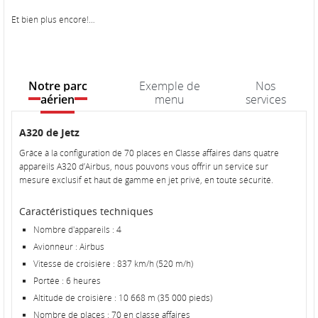
Et bien plus encore!…
Notre parc
Exemple de
Nos
aérien
menu
services
Notre
Notre
A320 de Jetz
parc
parc
Grâce à la configuration de 70 places en Classe affaires dans quatre
aérien
aérien
appareils A320 d’Airbus, nous pouvons vous offrir un service sur
mesure exclusif et haut de gamme en jet privé, en toute sécurité.
Caractéristiques techniques
Nombre d'appareils : 4
Avionneur : Airbus
Vitesse de croisière : 837 km/h (520 m/h)
Portée : 6 heures
Altitude de croisière : 10 668 m (35 000 pieds)
Nombre de places : 70 en classe affaires