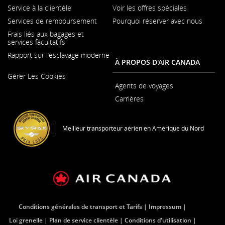
Service à la clientèle
Voir les offres spéciales
S'ouvre
Services de remboursement
Pourquoi réserver avec nous
dans
une
Frais liés aux bagages et
nouvelle
services facultatifs
fenêtre
Rapport sur l’esclavage moderne
À PROPOS D'AIR CANADA
S'ouvre
Gérer Les Cookies
dans
une
Agents de voyages
nouvelle
Carrières
fenêtre
S'ouvre
dans
une
Meilleur transporteur aérien en Amérique du Nord
nouvelle
fenêtre
Conditions générales de transport et Tarifs
Impressum
Loi grenelle
Plan de service clientèle
Conditions d'utilisation