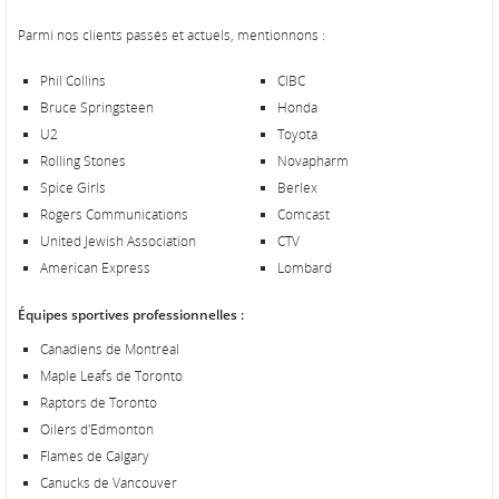
Parmi nos clients passés et actuels, mentionnons :
Phil Collins
CIBC
Bruce Springsteen
Honda
U2
Toyota
Rolling Stones
Novapharm
Spice Girls
Berlex
Rogers Communications
Comcast
United Jewish Association
CTV
American Express
Lombard
Équipes sportives professionnelles :
Canadiens de Montréal
Maple Leafs de Toronto
Raptors de Toronto
Oilers d'Edmonton
Flames de Calgary
Canucks de Vancouver