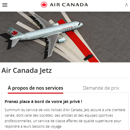
Passez
Passer
Passer
Passez
Passer
Passer
Passer
Ou
à
à
au
au
aux
au
à
u
la
la
contenu
champ
liens
plan
Pour
se
page
navigation
de
en
du
nous
o
d'accueil
principale
recherche
bas
site
joindre
cr
de
u
page
c
Aé
Air Canada Jetz
À propos de nos services
Demande de prix
À
À
Prenez place à bord de votre jet privé !
propos
propos
Summum du service de vols nolisés d’Air Canada, Jetz assure à une clientèle
de
de
variée, dont celle des sociétés, des artistes et des équipes sportives
nos
nos
professionnelles, un service de classe affaires de qualité supérieure pour
services
services
répondre à leurs besoins de voyage.