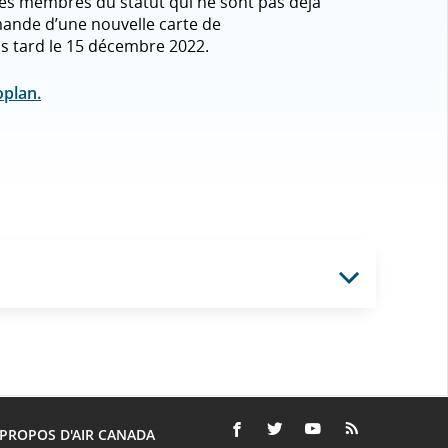
 les membres du statut qui ne sont pas déjà
emande d’une nouvelle carte de
s tard le 15 décembre 2022.
oplan.
 PROPOS D'AIR CANADA
FACEBOOK
S'OUVRE
SITE
TWITTER
S'OUVRE
SITE
YOUTUBE
S'OUVRE
SITE
RSS
S'OUVRE
SITE