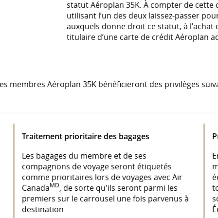
statut Aéroplan 35K. À compter de cette d
utilisant l’un des deux laissez-passer pour
auxquels donne droit ce statut, à l’achat 
titulaire d’une carte de crédit Aéroplan a
es membres Aéroplan 35K bénéficieront des privilèges suiva
Traitement prioritaire des bagages
P
Les bagages du membre et de ses
E
compagnons de voyage seront étiquetés
m
comme prioritaires lors de voyages avec Air
é
MD
Canada
, de sorte qu'ils seront parmi les
t
premiers sur le carrousel une fois parvenus à
s
destination
É