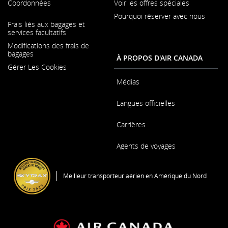
Coordonnées
Voir les offres spéciales
Pourquoi réserver avec nous
S'ouvre
Frais liés aux bagages et
dans
S'ouvre
services facultatifs
une
dans
nouvelle
Modifications des frais de
une
fenêtre
bagages
nouvelle
À PROPOS D'AIR CANADA
fenêtre
Gérer Les Cookies
Médias
S'ouvre
Langues officielles
dans
une
S'ouvre
nouvelle
Carrières
dans
fenêtre
une
S'ouvre
nouvelle
Agents de voyages
dans
fenêtre
une
nouvelle
fenêtre
Meilleur transporteur aérien en Amérique du Nord