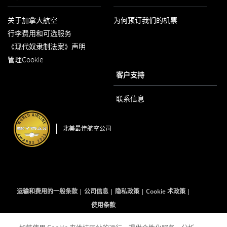
关于加拿大航空
为何预订我们的机票
在
行李费用和可选服务
新
窗
《现代奴隶制法案》声明
口
在
内
管理Cookie
新
打
窗
客户支持
开
口
内
打
联系信息
开
北美最佳航空公司
运输和费用的一般条款
公司信息
隐私政策
Cookie 术政策
使用条款