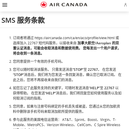
跳
跳
跳
跳
跳
跳
跳
登
至
至
至
至
至
至
至
录
主
主
内
搜
页
网
联
或
页
导
容
索
脚
页
系
SMS 服务条款
创
航
栏
链
指
我
建
接
南
们
Ae
账
户
订阅者将通过 https://aircanada.com/ca/en/aco/profile/view.html 或
选择加入 22767 短代码服务，以接收来自
加拿大航空/Aeroplan 的双
重认证消息，可能会收取消息和数据使用费。 您每发出一个用户请求，
将会收到一条消息。
您同意提供一个有效的手机号码。
您可以随时取消该服务。 只需发送消息“
STOP
”至
22767
。 在您发送
“
STOP
”消息后，我们将为您发送一条回复消息，确认您已取消订阅。 在
此之后，您将不再接收来自我们的消息。
如您忘记了此服务支持的关键字，可随时发送消息“
HELP
”至
22767
以
获得帮助。 在您发送“
HELP
”消息后，我们将回复您如何使用服务以及如
何取消订阅的指南。
您同意，如果与注册号码绑定的手机丢失或被盗，您通过从您的加航资
料中删除该手机号码来取消加航所提供的服务。
参与此服务的美国电信运营商： AT&T、Sprint、Boost、Virgin、T-
Mobile、MetroPCS、Verizon Wireless、CellCom、C Spire Wireless