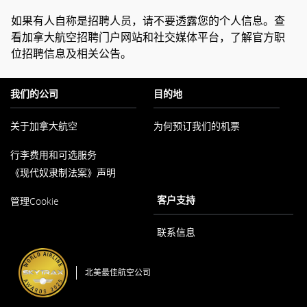
如果有人自称是招聘人员，请不要透露您的个人信息。查
看加拿大航空招聘门户网站和社交媒体平台，了解官方职
位招聘信息及相关公告。
我们的公司
目的地
关于加拿大航空
为何预订我们的机票
在
行李费用和可选服务
新
窗
《现代奴隶制法案》声明
口
内
在
客户支持
打
管理Cookie
新
开
窗
口
联系信息
内
打
开
北美最佳航空公司