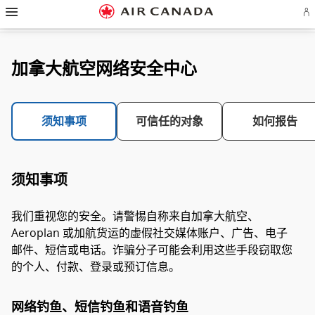
跳
跳
跳
跳
跳
跳
跳
登
至
至
至
至
至
至
至
录
主
主
内
搜
页
网
联
或
页
导
容
索
脚
页
系
创
航
栏
链
指
我
建
接
南
们
加拿大航空网络安全中心
Ae
账
户
须知事项
可信任的对象
如何报告
须知事项
我们重视您的安全。请警惕自称来自加拿大航空、
Aeroplan 或加航货运的虚假社交媒体账户、广告、电子
邮件、短信或电话。诈骗分子可能会利用这些手段窃取您
的个人、付款、登录或预订信息。
网络钓鱼、短信钓鱼和语音钓鱼