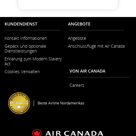
KUNDENDIENST
ANGEBOTE
Kontakt Informationen
Angebote
Wird
Gepäck und optionale
Anschlussflüge mit Air Canada
in
Dienstleistungen
neuem
Fenster
Erklärung zum Modern Slavery
geöffnet
Act
Wird
VON AIR CANADA
Cookies Verwalten
in
neuem
Fenster
Careers
geöffnet
Wird
in
neuem
Beste Airline Nordamerikas
Fenster
geöffnet