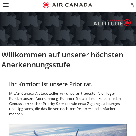
Zur
Zur
Zu
Zum
Zu
Zur
Zu
Startseite
Hauptnavigation
Inhalten
Suchfeld
Links
Sitemap
Kontakt
A
springen
springen
springen
springen
in
springen
springen
o
der
A
Fußzeile
K
springen
er
Willkommen auf unserer höchsten
Anerkennungsstufe
Ihr Komfort ist unsere Priorität.
Mit Air Canada Altitude zollen wir unseren treuesten Vielflieger-
Kunden unsere Anerkennung. Kommen Sie auf Ihren Reisen in den
Genuss zahlreicher Priority-Services wie etwa Zugang zu Lounges
und Upgrades, die das Reisen noch komfortabler und einfacher
machen.