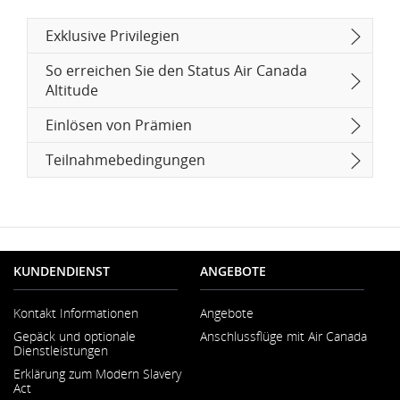
Exklusive Privilegien
So erreichen Sie den Status Air Canada
Altitude
Einlösen von Prämien
Teilnahmebedingungen
KUNDENDIENST
ANGEBOTE
Kontakt Informationen
Angebote
Wird
Gepäck und optionale
Anschlussflüge mit Air Canada
in
Dienstleistungen
neuem
Fenster
Erklärung zum Modern Slavery
geöffnet
Act
Wird